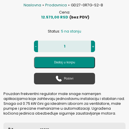
Naslovna
»
Prodavnica
»
GD27-0R7G-S2-B
Cena:
12.573,00
RSD
(bez PDV)
Status:
5 na stanju
-
+
Dodaj u korpu
Pozovi
Pouzdan frekventni regulator male snage namenjen
aplikacijama koje zahtevaju jednostavnu instalaciju i stabilan rad.
Snaga od 0.75 kW čini ga idealnim izborom za ventilatore, male
pumpe i precizne mehanizme u automatizaciji. Ugrađena
kočiona jedinica obezbeđuje sigurnije zaustavljanje motora.