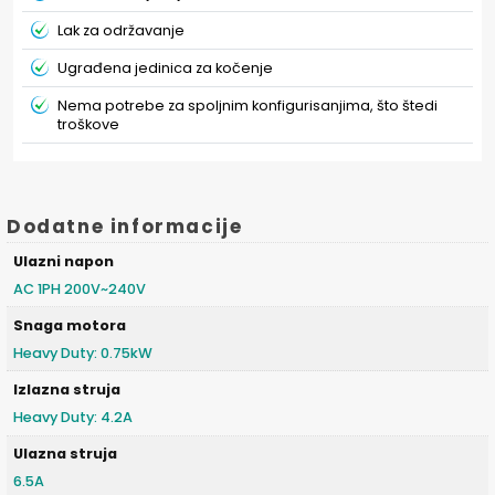
Lak za održavanje
Ugrađena jedinica za kočenje
Nema potrebe za spoljnim konfigurisanjima, što štedi
troškove
Dodatne informacije
Ulazni napon
AC 1PH 200V~240V
Snaga motora
Heavy Duty: 0.75kW
Izlazna struja
Heavy Duty: 4.2A
Ulazna struja
6.5A