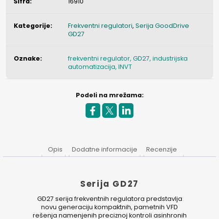
Šifra:
16910
Kategorije:
Frekventni regulatori
,
Serija GoodDrive
GD27
Oznake:
frekventni regulator, GD27, industrijska
automatizacija, INVT
Podeli na mrežama:
Opis
Dodatne informacije
Recenzije
Serija
GD27
GD27 serija frekventnih regulatora predstavlja
novu generaciju kompaktnih, pametnih VFD
rešenja namenjenih preciznoj kontroli asinhronih