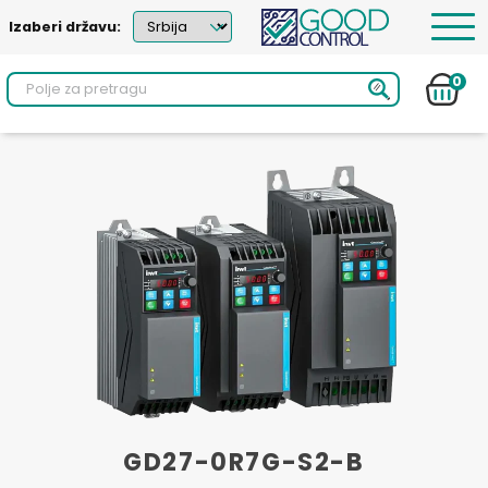
Izaberi državu:
0
GD27-0R7G-S2-B