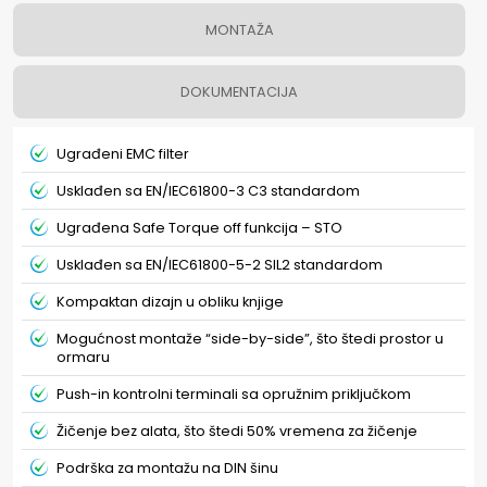
MONTAŽA
DOKUMENTACIJA
Ugrađeni EMC filter
Usklađen sa EN/IEC61800-3 C3 standardom
Ugrađena Safe Torque off funkcija – STO
Usklađen sa EN/IEC61800-5-2 SIL2 standardom
Kompaktan dizajn u obliku knjige
Mogućnost montaže “side-by-side”, što štedi prostor u
ormaru
Push-in kontrolni terminali sa opružnim priključkom
Žičenje bez alata, što štedi 50% vremena za žičenje
Podrška za montažu na DIN šinu