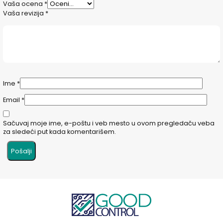
Vaša ocena
*
Vaša revizija
*
Ime
*
Email
*
Sačuvaj moje ime, e-poštu i veb mesto u ovom pregledaču veba
za sledeći put kada komentarišem.