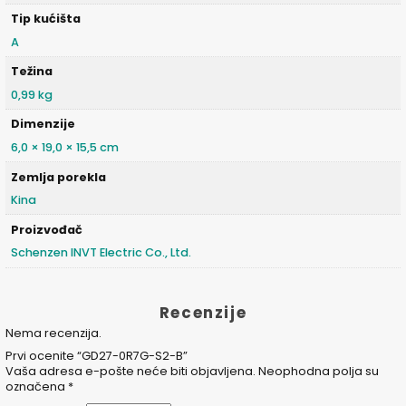
Tip kućišta
A
Težina
0,99 kg
Dimenzije
6,0 × 19,0 × 15,5 cm
Zemlja porekla
Kina
Proizvođač
Schenzen INVT Electric Co., Ltd.
Recenzije
Nema recenzija.
Prvi ocenite “GD27-0R7G-S2-B”
Vaša adresa e-pošte neće biti objavljena.
Neophodna polja su
označena
*