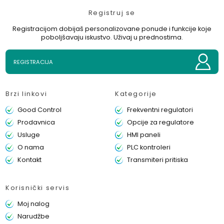
Registruj se
Registracijom dobijaš personalizovane ponude i funkcije koje
poboljšavaju iskustvo. Uživaj u prednostima.
REGISTRACIJA
Brzi linkovi
Kategorije
Good Control
Frekventni regulatori
Prodavnica
Opcije za regulatore
Usluge
HMI paneli
O nama
PLC kontroleri
Kontakt
Transmiteri pritiska
Korisnički servis
Moj nalog
Narudžbe