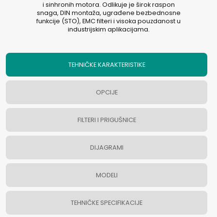
i sinhronih motora. Odlikuje je širok raspon
snaga, DIN montaža, ugrađene bezbednosne
funkcije (STO), EMC filteri i visoka pouzdanost u
industrijskim aplikacijama.
TEHNIČKE KARAKTERISTIKE
OPCIJE
FILTERI I PRIGUŠNICE
DIJAGRAMI
MODELI
TEHNIČKE SPECIFIKACIJE