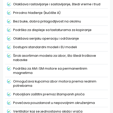
Olakšava rastavljanje i sastavljanje, štedi vreme i trud
Prirodno hlađenje (kućište A)
Bez buke, dobra prilagodljivost na okolinu
Podrška za displeje sa tastaturama za kopiranje
Olakšava serijsku operaciju i održavanje
Dostupni standardni modeli i EU modeli
Širok asortiman modela za izbor, što štedi troškove
nabavke
Podrška za AM i SM motore sa permanentnim
magnetima
Omogućava kupcima izbor motora prema realnim
potrebama
Poboljšani zaštitni premaz štampanih ploča
Povećava pouzdanost u nepovoljnim okruženjima
Ventilator koji se jednostavno skida i vraća