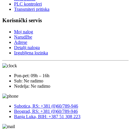
PLC kontroleri
Transmiteri pritiska
Korisnički servis
Moj nalog
Narudžbe
Adrese
Detalji naloga
Izgubljena lozinka
Pon-pet: 09h – 16h
Sub: Ne radimo
Nedelja: Ne radimo
Subotica, RS: +381 (0)60/789-946
Beograd, RS: +381 (0)60/789-946
Banja Luka, BIH: +387 51 308 223