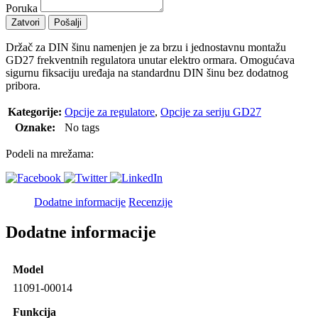
Poruka
Zatvori
Pošalji
Držač za DIN šinu namenjen je za brzu i jednostavnu montažu
GD27 frekventnih regulatora unutar elektro ormara. Omogućava
sigurnu fiksaciju uređaja na standardnu DIN šinu bez dodatnog
pribora.
Kategorije:
Opcije za regulatore
,
Opcije za seriju GD27
Oznake:
No tags
Podeli na mrežama:
Dodatne informacije
Recenzije
Dodatne informacije
Model
11091-00014
Funkcija