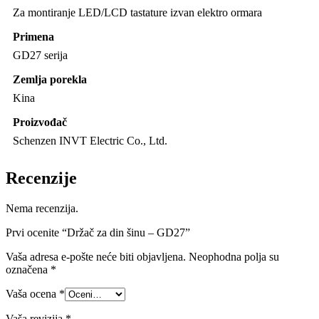
Za montiranje LED/LCD tastature izvan elektro ormara
Primena
GD27 serija
Zemlja porekla
Kina
Proizvođač
Schenzen INVT Electric Co., Ltd.
Recenzije
Nema recenzija.
Prvi ocenite “Držač za din šinu – GD27”
Vaša adresa e-pošte neće biti objavljena.
Neophodna polja su
označena
*
Vaša ocena
*
Vaša revizija
*