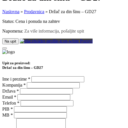
Naslovna
»
Prodavnica
»
Držač za din šinu – GD27
Status:
Cena i ponuda na zahtev
Napomena:
Za više informacija, pošaljite upit
Pozovi
Na upit
Upit za proizvod:
Držač za din šinu – GD27
Ime i prezime
*
Kompanija
*
Država
*
Email
*
Telefon
*
PIB
*
MB
*