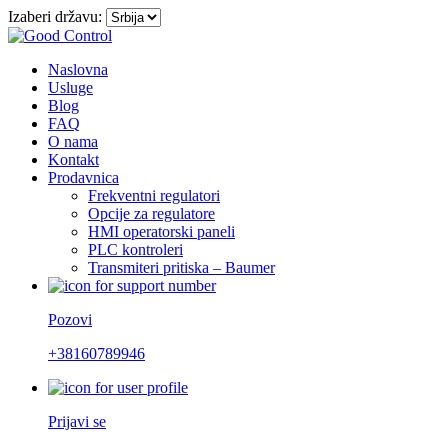
Izaberi državu:
Naslovna
Usluge
Blog
FAQ
O nama
Kontakt
Prodavnica
Frekventni regulatori
Opcije za regulatore
HMI operatorski paneli
PLC kontroleri
Transmiteri pritiska – Baumer
Pozovi
+38160789946
Prijavi se