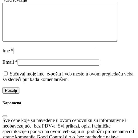
Ime
*
Email
*
Sačuvaj moje ime, e-poštu i veb mesto u ovom pregledaču veba
za sledeći put kada komentarišem.
Napomena
Sve cene koje su navedene u ovom cenovniku su informativne i
neobavezujuće, bez PDV-a. Svi prikazi, opisi i tehničke
specifikacije i podaci na ovom veb-sajtu su podložni promenama od
strane kompanije Good Control d.o.o. bez prethodne najave.