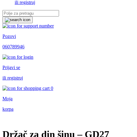
ili registruj
Pozovi
060789946
Prijavi se
ili registruj
0
Moja
korpa
Držač za din šinu – GD27