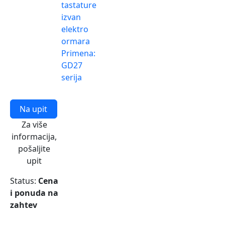
tastature
izvan
elektro
ormara
Primena:
GD27
serija
Na upit
Za više
informacija,
pošaljite
upit
Status:
Cena
i ponuda na
zahtev