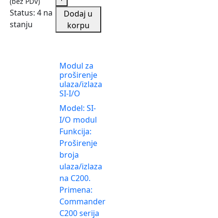
(bez PDV)
Status:
4 na
Dodaj u
stanju
korpu
Modul za
proširenje
ulaza/izlaza
SI-I/O
Model: SI-
I/O modul
Funkcija:
Proširenje
broja
ulaza/izlaza
na C200.
Primena:
Commander
C200 serija