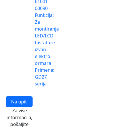
61001-
00090
Funkcija:
Za
montiranje
LED/LCD
tastature
izvan
elektro
ormara
Primena:
GD27
serija
Na upit
Za više
informacija,
pošaljite