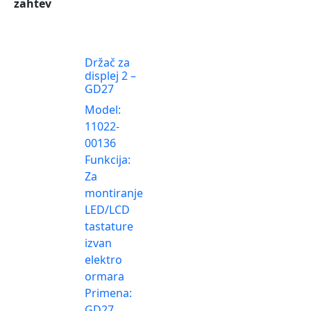
zahtev
Držač za
displej 2 –
GD27
Model:
11022-
00136
Funkcija:
Za
montiranje
LED/LCD
tastature
izvan
elektro
ormara
Primena:
GD27