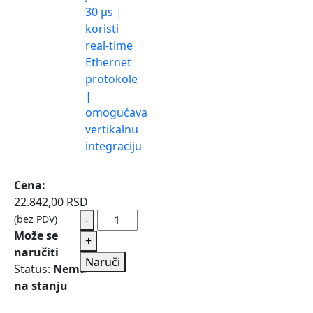
30 μs |
koristi
real-time
Ethernet
protokole
|
omogućava
vertikalnu
integraciju
Cena:
22.842,00
RSD
(bez PDV)
-
Može se
+
naručiti
Naruči
Status:
Nema
na stanju