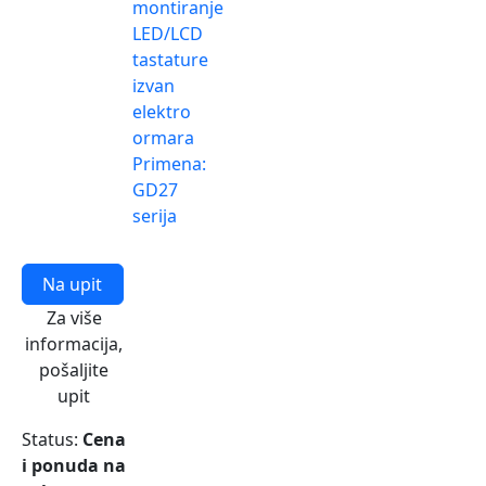
montiranje
LED/LCD
tastature
izvan
elektro
ormara
Primena:
GD27
serija
Na upit
Za više
informacija,
pošaljite
upit
Status:
Cena
i ponuda na