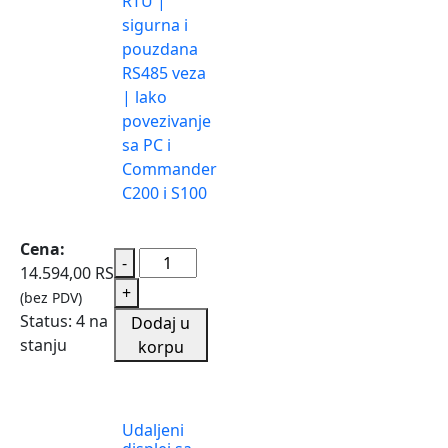
RTU |
sigurna i
pouzdana
RS485 veza
| lako
povezivanje
sa PC i
Commander
C200 i S100
Cena:
-
14.594,00
RSD
+
(bez PDV)
Status:
4 na
Dodaj u
stanju
korpu
Udaljeni