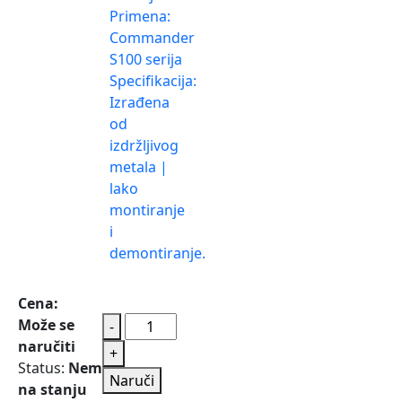
Primena:
Commander
S100 serija
Specifikacija:
Izrađena
od
izdržljivog
metala |
lako
montiranje
i
demontiranje.
Cena:
Može se
-
naručiti
+
Status:
Nema
Naruči
na stanju