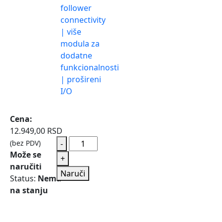
follower
connectivity
| više
modula za
dodatne
funkcionalnosti
| prošireni
I/O​
Cena:
12.949,00
RSD
(bez PDV)
-
Može se
+
naručiti
Naruči
Status:
Nema
na stanju