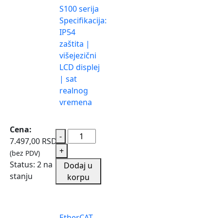
S100 serija
Specifikacija:
IP54
zaštita |
višejezični
LCD displej
| sat
realnog
vremena
Cena:
-
7.497,00
RSD
+
(bez PDV)
Status:
2 na
Dodaj u
stanju
korpu
EtherCAT