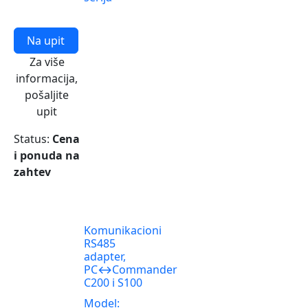
Na upit
Za više
informacija,
pošaljite
upit
Status:
Cena
i ponuda na
zahtev
Komunikacioni
RS485
adapter,
PC↔️Commander
C200 i S100
Model: