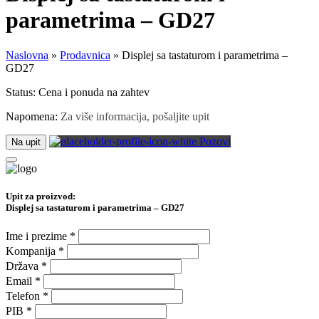
parametrima – GD27
Naslovna
»
Prodavnica
»
Displej sa tastaturom i parametrima –
GD27
Status:
Cena i ponuda na zahtev
Napomena:
Za više informacija, pošaljite upit
Pozovi
Na upit
Upit za proizvod:
Displej sa tastaturom i parametrima – GD27
Ime i prezime
*
Kompanija
*
Država
*
Email
*
Telefon
*
PIB
*