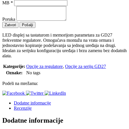
MB
*
Poruka
Zatvori
Pošalji
LED displej sa tastaturom i memorijom parametara za GD27
frekventne regulatore. Omogućava montažu na vrata ormara i
jednostavno kopiranje podešavanja sa jednog uređaja na drugi.
Idealan za serijsku konfiguraciju uređaja i brzu zamenu bez dodatnih
alata.
Kategorije:
Opcije za regulatore
,
Opcije za seriju GD27
Oznake:
No tags
Podeli na mrežama:
Dodatne informacije
Recenzije
Dodatne informacije