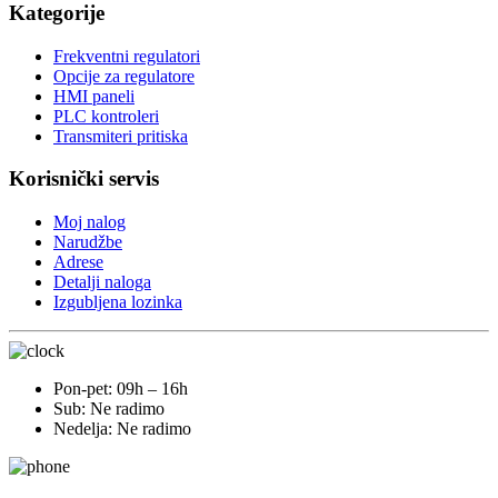
Kategorije
Frekventni regulatori
Opcije za regulatore
HMI paneli
PLC kontroleri
Transmiteri pritiska
Korisnički servis
Moj nalog
Narudžbe
Adrese
Detalji naloga
Izgubljena lozinka
Pon-pet: 09h – 16h
Sub: Ne radimo
Nedelja: Ne radimo