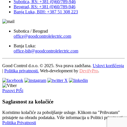
Subotica, RS: +381 (0)60/789-946
Beograd, RS: +381 (0)60/789-946
Banja Luka, BIH: +387 51 308 223
Subotica / Beograd
office@goodcontrolelectric.com
Banja Luka:
office-bih@goodcontrolelectric.com
Good Control d.o.o. © 2025. Sva prava zadržana.
Uslovi korišćenja
|
Politika privatnosti.
Web-development by
DevifyPro
.
Pozovi
PiŠi
Saglasnost za kolačiće
Koristimo kolačiće za poboljšanje usluge. Klikom na "Prihvatam"
pristajete na obradu podataka. Više informacija u Politici privatnosti.
Politika Privatnosti