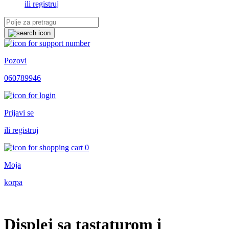
ili registruj
Pozovi
060789946
Prijavi se
ili registruj
0
Moja
korpa
Displej sa tastaturom i