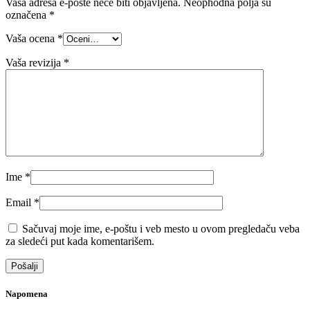
Vaša adresa e-pošte neće biti objavljena.
Neophodna polja su
označena
*
Vaša ocena
*
Vaša revizija
*
Ime
*
Email
*
Sačuvaj moje ime, e-poštu i veb mesto u ovom pregledaču veba
za sledeći put kada komentarišem.
Napomena