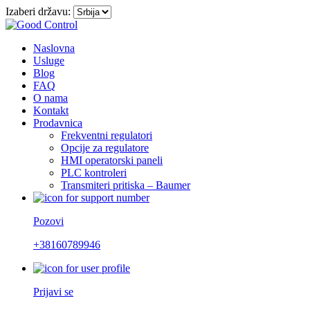
Izaberi državu:
Naslovna
Usluge
Blog
FAQ
O nama
Kontakt
Prodavnica
Frekventni regulatori
Opcije za regulatore
HMI operatorski paneli
PLC kontroleri
Transmiteri pritiska – Baumer
Pozovi
+38160789946
Prijavi se