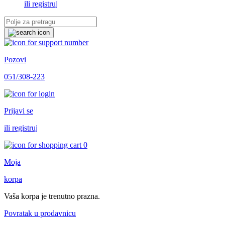
ili registruj
Pozovi
051/308-223
Prijavi se
ili registruj
0
Moja
korpa
Vaša korpa je trenutno prazna.
Povratak u prodavnicu