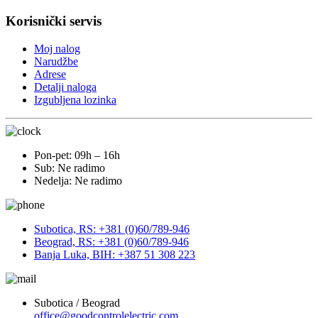
Korisnički servis
Moj nalog
Narudžbe
Adrese
Detalji naloga
Izgubljena lozinka
Pon-pet: 09h – 16h
Sub: Ne radimo
Nedelja: Ne radimo
Subotica, RS: +381 (0)60/789-946
Beograd, RS: +381 (0)60/789-946
Banja Luka, BIH: +387 51 308 223
Subotica / Beograd
office@goodcontrolelectric.com