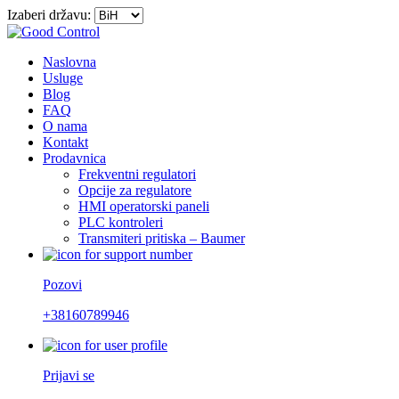
Izaberi državu:
Naslovna
Usluge
Blog
FAQ
O nama
Kontakt
Prodavnica
Frekventni regulatori
Opcije za regulatore
HMI operatorski paneli
PLC kontroleri
Transmiteri pritiska – Baumer
Pozovi
+38160789946
Prijavi se