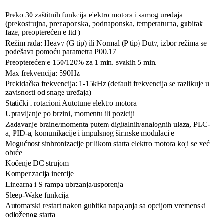
Preko 30 zaštitnih funkcija elektro motora i samog uređaja
(prekostrujna, prenaponska, podnaponska, temperaturna, gubitak
faze, preopterećenje itd.)
Režim rada: Heavy (G tip) ili Normal (P tip) Duty, izbor režima se
podešava pomoću parametra P00.17
Preopterećenje 150/120% za 1 min. svakih 5 min.
Max frekvencija: 590Hz
Prekidačka frekvencija: 1-15kHz (default frekvencija se razlikuje u
zavisnosti od snage uređaja)
Statički i rotacioni Autotune elektro motora
Upravljanje po brzini, momentu ili poziciji
Zadavanje brzine/momenta putem digitalnih/analognih ulaza, PLC-
a, PID-a, komunikacije i impulsnog širinske modulacije
Mogućnost sinhronizacije prilikom starta elektro motora koji se već
obrće
Kočenje DC strujom
Kompenzacija inercije
Linearna i S rampa ubrzanja/usporenja
Sleep-Wake funkcija
Automatski restart nakon gubitka napajanja sa opcijom vremenski
odloženog starta