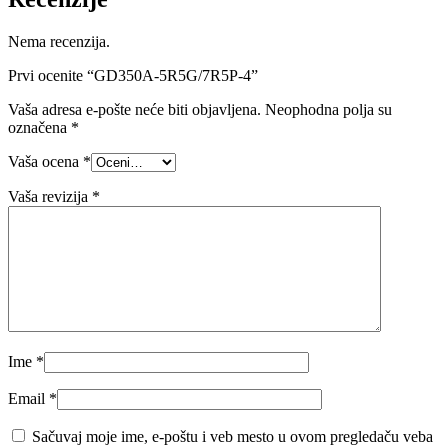
Nema recenzija.
Prvi ocenite “GD350A-5R5G/7R5P-4”
Vaša adresa e-pošte neće biti objavljena.
Neophodna polja su
označena
*
Vaša ocena
*
Vaša revizija
*
Ime
*
Email
*
Sačuvaj moje ime, e-poštu i veb mesto u ovom pregledaču veba