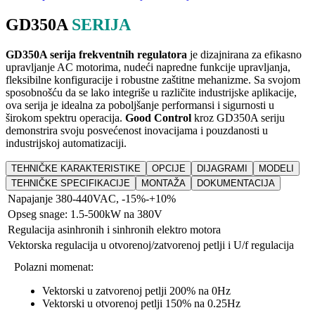
GD350A
SERIJA
GD350A serija frekventnih regulatora
je dizajnirana za efikasno
upravljanje AC motorima, nudeći napredne funkcije upravljanja,
fleksibilne konfiguracije i robustne zaštitne mehanizme. Sa svojom
sposobnošću da se lako integriše u različite industrijske aplikacije,
ova serija je idealna za poboljšanje performansi i sigurnosti u
širokom spektru operacija.
Good Control
kroz GD350A seriju
demonstrira svoju posvećenost inovacijama i pouzdanosti u
industrijskoj automatizaciji.
TEHNIČKE KARAKTERISTIKE
OPCIJE
DIJAGRAMI
MODELI
TEHNIČKE SPECIFIKACIJE
MONTAŽA
DOKUMENTACIJA
Napajanje 380-440VAC, -15%-+10%
Opseg snage: 1.5-500kW na 380V
Regulacija asinhronih i sinhronih elektro motora
Vektorska regulacija u otvorenoj/zatvorenoj petlji i U/f regulacija
Polazni momenat:
Vektorski u zatvorenoj petlji 200% na 0Hz
Vektorski u otvorenoj petlji 150% na 0.25Hz