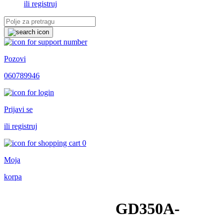
ili registruj
Pozovi
060789946
Prijavi se
ili registruj
0
Moja
korpa
GD350A-