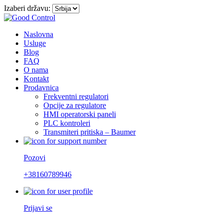
Izaberi državu:
Naslovna
Usluge
Blog
FAQ
O nama
Kontakt
Prodavnica
Frekventni regulatori
Opcije za regulatore
HMI operatorski paneli
PLC kontroleri
Transmiteri pritiska – Baumer
Pozovi
+38160789946
Prijavi se