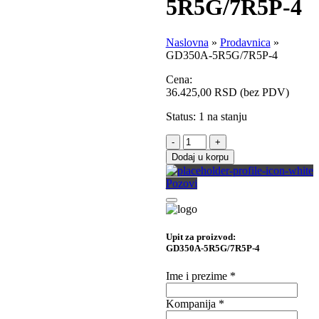
5R5G/7R5P-4
Naslovna
»
Prodavnica
»
GD350A-5R5G/7R5P-4
Cena:
36.425,00
RSD
(bez PDV)
Status:
1 na stanju
-
+
Dodaj u korpu
Pozovi
Upit za proizvod:
GD350A-5R5G/7R5P-4
Ime i prezime
*
Kompanija
*