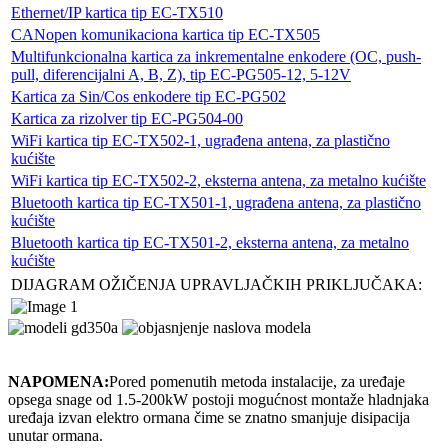
Ethernet/IP kartica tip EC-TX510
CANopen komunikaciona kartica tip EC-TX505
Multifunkcionalna kartica za inkrementalne enkodere (OC, push-
pull, diferencijalni A, B, Z), tip EC-PG505-12, 5-12V
Kartica za Sin/Cos enkodere tip EC-PG502
Kartica za rizolver tip EC-PG504-00
WiFi kartica tip EC-TX502-1, ugrađena antena, za plastično
kućište
WiFi kartica tip EC-TX502-2, eksterna antena, za metalno kućište
Bluetooth kartica tip EC-TX501-1, ugrađena antena, za plastično
kućište
Bluetooth kartica tip EC-TX501-2, eksterna antena, za metalno
kućište
DIJAGRAM OŽIČENJA UPRAVLJAČKIH PRIKLJUČAKA:
NAPOMENA:
Pored pomenutih metoda instalacije, za uređaje
opsega snage od 1.5-200kW postoji mogućnost montaže hladnjaka
uređaja izvan elektro ormana čime se znatno smanjuje disipacija
unutar ormana.