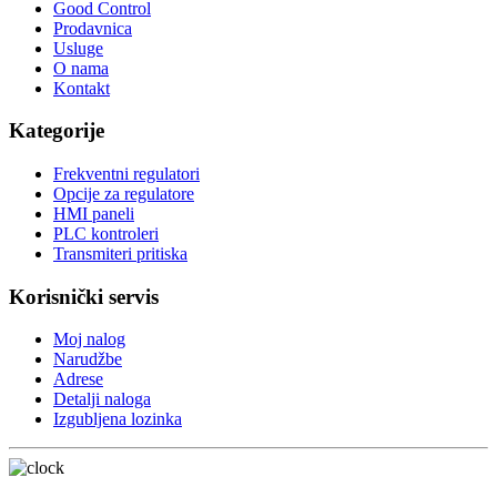
Good Control
Prodavnica
Usluge
O nama
Kontakt
Kategorije
Frekventni regulatori
Opcije za regulatore
HMI paneli
PLC kontroleri
Transmiteri pritiska
Korisnički servis
Moj nalog
Narudžbe
Adrese
Detalji naloga
Izgubljena lozinka