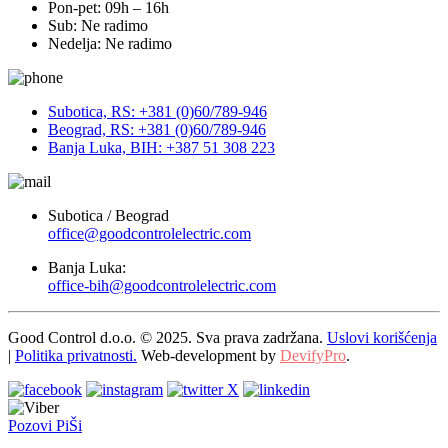
Pon-pet: 09h – 16h
Sub: Ne radimo
Nedelja: Ne radimo
Subotica, RS: +381 (0)60/789-946
Beograd, RS: +381 (0)60/789-946
Banja Luka, BIH: +387 51 308 223
Subotica / Beograd
office@goodcontrolelectric.com
Banja Luka:
office-bih@goodcontrolelectric.com
Good Control d.o.o. © 2025. Sva prava zadržana.
Uslovi korišćenja
|
Politika privatnosti.
Web-development by
DevifyPro
.
Pozovi
PiŠi