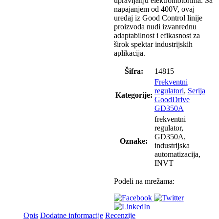
upravljanju elektromotorima. Sa
napajanjem od 400V, ovaj
uređaj iz Good Control linije
proizvoda nudi izvanrednu
adaptabilnost i efikasnost za
širok spektar industrijskih
aplikacija.
Šifra:
14815
Frekventni
regulatori
,
Serija
Kategorije:
GoodDrive
GD350A
frekventni
regulator,
GD350A,
Oznake:
industrijska
automatizacija,
INVT
Podeli na mrežama:
Opis
Dodatne informacije
Recenzije