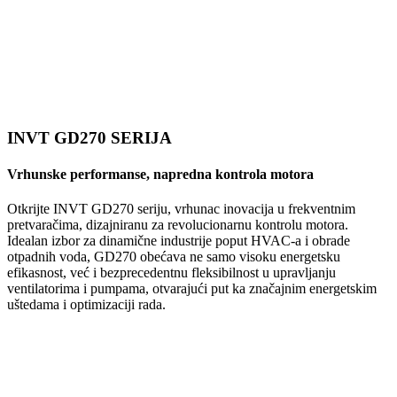
INVT GD270 SERIJA
Vrhunske performanse, napredna kontrola motora
Otkrijte INVT GD270 seriju, vrhunac inovacija u frekventnim
pretvaračima, dizajniranu za revolucionarnu kontrolu motora.
Idealan izbor za dinamične industrije poput HVAC-a i obrade
otpadnih voda, GD270 obećava ne samo visoku energetsku
efikasnost, već i bezprecedentnu fleksibilnost u upravljanju
ventilatorima i pumpama, otvarajući put ka značajnim energetskim
uštedama i optimizaciji rada.