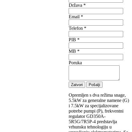
Država
*
Email
*
Telefon
*
PIB
*
MB
*
Poruka
Zatvori
Pošalji
Opremljen s dva režima snage,
5.5kW za generalne namene (G)
i 7.5kW za specijalizovane
potrebe pumpi (P), frekventni
regulator GD350A-
5R5G/7R5P-4 predstavlja
vrhunsku tehnologiju u