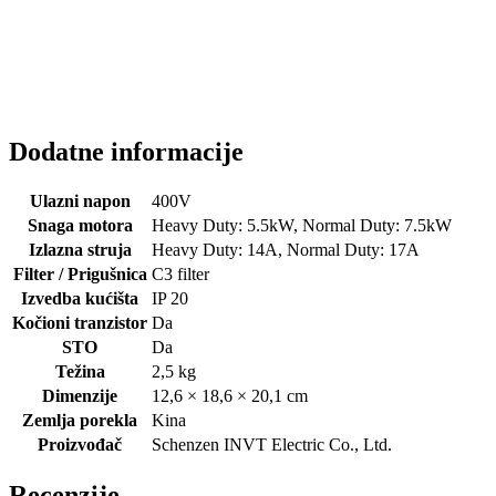
Dodatne informacije
Ulazni napon
400V
Snaga motora
Heavy Duty: 5.5kW, Normal Duty: 7.5kW
Izlazna struja
Heavy Duty: 14A, Normal Duty: 17A
Filter / Prigušnica
C3 filter
Izvedba kućišta
IP 20
Kočioni tranzistor
Da
STO
Da
Težina
2,5 kg
Dimenzije
12,6 × 18,6 × 20,1 cm
Zemlja porekla
Kina
Proizvođač
Schenzen INVT Electric Co., Ltd.
Recenzije