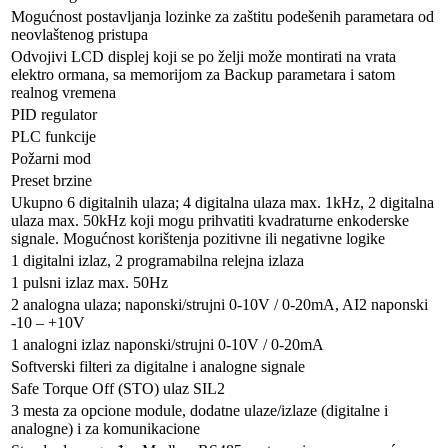
Mogućnost postavljanja lozinke za zaštitu podešenih parametara od
neovlaštenog pristupa
Odvojivi LCD displej koji se po želji može montirati na vrata
elektro ormana, sa memorijom za Backup parametara i satom
realnog vremena
PID regulator
PLC funkcije
Požarni mod
Preset brzine
Ukupno 6 digitalnih ulaza; 4 digitalna ulaza max. 1kHz, 2 digitalna
ulaza max. 50kHz koji mogu prihvatiti kvadraturne enkoderske
signale. Mogućnost korištenja pozitivne ili negativne logike
1 digitalni izlaz, 2 programabilna relejna izlaza
1 pulsni izlaz max. 50Hz
2 analogna ulaza; naponski/strujni 0-10V / 0-20mA, AI2 naponski
-10 – +10V
1 analogni izlaz naponski/strujni 0-10V / 0-20mA
Softverski filteri za digitalne i analogne signale
Safe Torque Off (STO) ulaz SIL2
3 mesta za opcione module, dodatne ulaze/izlaze (digitalne i
analogne) i za komunikacione