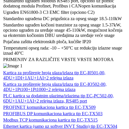
Standardno ugrađen Modbus RS485 port, opciono uz pomoć
dodatnog modula Profinet, Profibus i CANopen komunikacija
Ugrađen EN61800-3 C3 EMC filter (opciono C2)
Standardno ugrađena DC prigušnica za opseg snage 18.5-110kW
Standardno ugrađen kočioni tranzistor za opseg snage 1.5-37kW,
opciono ugrađen za uređaje snage 45-110kW, mogućnost kočenja
sa eksternim kočionim DBU uređajima za uređaje veće snage
Pojačana zaštita elektronskih ploča, kućište IP20
Temperaturni opseg rada: -10 – +50°C uz redukciju izlazne snage
iznad 40°C
PRIMENJIV ZA RAZLIČITE VRSTE VRSTE MOTORA
Kartica za proširenje broja ulaza/izlaza tip EC-I0501-00,
4DU+1DI+1AU+1AI+2 relejna izlaza
Kartica za proširenje broja ulaza/izlaza tip EC-IO502-00,
4DU+1Pt100+1Pt1000+2 relejna izlaza
PLC kartica sa dodatnim ulazima/izlazima tip EC-PC502-00,
6DU+1AU+1AI+2 relejna izlaza, RS485 port
PROFINET komunikaciona kartica tip EC-TX509
PROFIBUS DP komunikaciona kartica tip EC-TX503
Modbus TCP komunikaciona kartica tip EC-TX515
Ethernet kartica (samo uz softver INVT Studio) tip EC-TX504