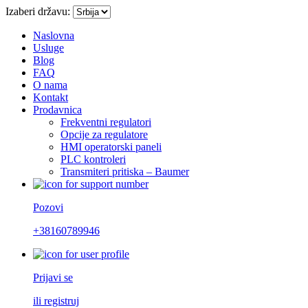
Izaberi državu:
Naslovna
Usluge
Blog
FAQ
O nama
Kontakt
Prodavnica
Frekventni regulatori
Opcije za regulatore
HMI operatorski paneli
PLC kontroleri
Transmiteri pritiska – Baumer
Pozovi
+38160789946
Prijavi se
ili registruj