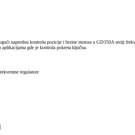
ogući naprednu kontrolu pozicije i brzine motora u GD350A seriji frek
 aplikacijama gde je kontrola pokreta ključna.
rekventne regulatore
l