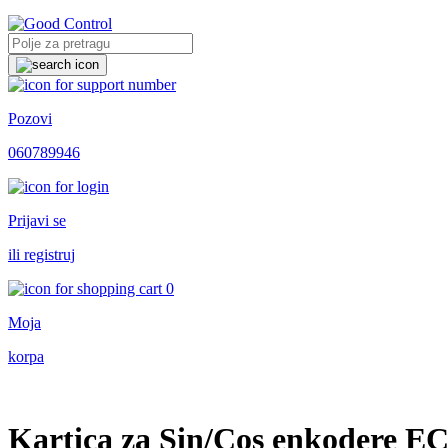
Pozovi
060789946
Prijavi se
ili registruj
0
Moja
korpa
Kartica za Sin/Cos enkodere E