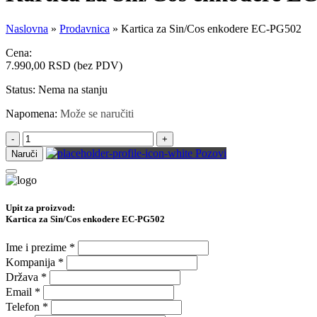
Naslovna
»
Prodavnica
»
Kartica za Sin/Cos enkodere EC-PG502
Cena:
7.990,00
RSD
(bez PDV)
Status:
Nema na stanju
Napomena:
Može se naručiti
-
+
Pozovi
Naruči
Upit za proizvod:
Kartica za Sin/Cos enkodere EC-PG502
Ime i prezime
*
Kompanija
*
Država
*
Email
*
Telefon
*