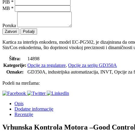
PIB
*
MB
*
Poruka
Zatvori
Pošalji
Kartica za interfejs enkodera, model EC-PG502, je dizajnirana da om
Sin/Cos enkoderima, što doprinosi visokoj preciznosti i dinamičnosti u
Šifra:
14898
Kategorije:
Opcije za regulatore
,
Opcije za seriju GD350A
Oznake:
GD350A, industrijska automatizacija, INVT, Opcije za f
Podeli na mrežama:
Opis
Dodatne informacije
Recenzije
Vrhunska Kontrola Motora –
Good Contro