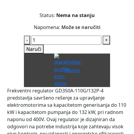
Status:
Nema na stanju
Napomena:
Može se naručiti
-
+
Naruči
Pozovi
Frekventni regulator GD350A-110G/132P-4
predstavlja savršeno rešenje za upravljanje
elektromotorima sa kapacitetom generisanja do 110
kW i kapacitetom pumpanja do 132 kW, pri radnom
naponu od 400V. Ovaj regulator je dizajniran da
odgovori na potrebe industrija koje zahtevaju visok
nivo kontrole, pouzdanosti i energetske efikasnosti.