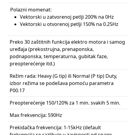
Polazni momenat:
Vektorski u zatvorenoj petlji 200% na 0Hz
Vektorski u otvorenoj petlji 150% na 0.25Hz
Preko 30 zaštitnih funkcija elektro motora i samog
uređaja (prekostrujna, prenaponska,
podnaponska, temperaturna, gubitak faze,
preopterećenje itd.)
Režim rada: Heavy (G tip) ili Normal (P tip) Duty,
izbor režima se podešava pomoću parametra
P00.17
Preopterećenje 150/120% za 1 min. svakih 5 min.
Max frekvencija: 590Hz
Prekidačka frekvencija: 1-15kHz (default
frekvencija se razlikuje u zavisnosti od snage