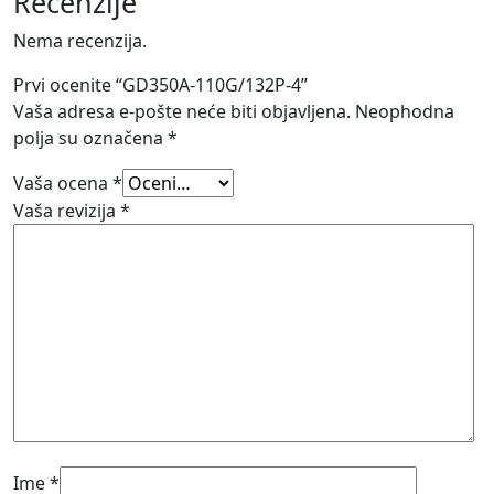
Recenzije
Nema recenzija.
Prvi ocenite “GD350A-110G/132P-4”
Vaša adresa e-pošte neće biti objavljena.
Neophodna
polja su označena
*
Vaša ocena
*
Vaša revizija
*
Ime
*