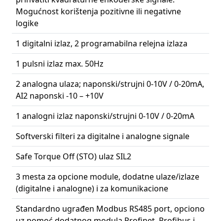
Mogućnost korištenja pozitivne ili negativne
logike
1 digitalni izlaz, 2 programabilna relejna izlaza
1 pulsni izlaz max. 50Hz
2 analogna ulaza; naponski/strujni 0-10V / 0-20mA,
AI2 naponski -10 – +10V
1 analogni izlaz naponski/strujni 0-10V / 0-20mA
Softverski filteri za digitalne i analogne signale
Safe Torque Off (STO) ulaz SIL2
3 mesta za opcione module, dodatne ulaze/izlaze
(digitalne i analogne) i za komunikacione
Standardno ugrađen Modbus RS485 port, opciono
uz pomoć dodatnog modula Profinet, Profibus i