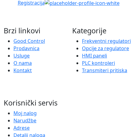
Registracija
Brzi linkovi
Kategorije
Good Control
Frekventni regulatori
Prodavnica
Opcije za regulatore
Usluge
HMI paneli
O nama
PLC kontroleri
Kontakt
Transmiteri pritiska
Korisnički servis
Moj nalog
Narudžbe
Adrese
Detalji naloga