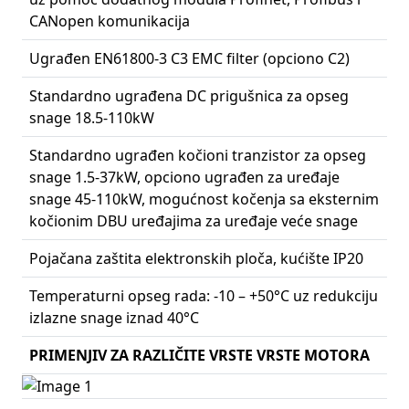
CANopen komunikacija
Ugrađen EN61800-3 C3 EMC filter (opciono C2)
Standardno ugrađena DC prigušnica za opseg
snage 18.5-110kW
Standardno ugrađen kočioni tranzistor za opseg
snage 1.5-37kW, opciono ugrađen za uređaje
snage 45-110kW, mogućnost kočenja sa eksternim
kočionim DBU uređajima za uređaje veće snage
Pojačana zaštita elektronskih ploča, kućište IP20
Temperaturni opseg rada: -10 – +50°C uz redukciju
izlazne snage iznad 40°C
PRIMENJIV ZA RAZLIČITE VRSTE VRSTE MOTORA