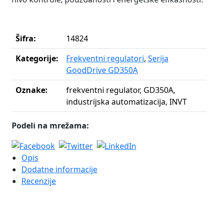
Šifra:
14824
Kategorije:
Frekventni regulatori
,
Serija
GoodDrive GD350A
Oznake:
frekventni regulator, GD350A,
industrijska automatizacija, INVT
Podeli na mrežama:
Opis
Dodatne informacije
Recenzije