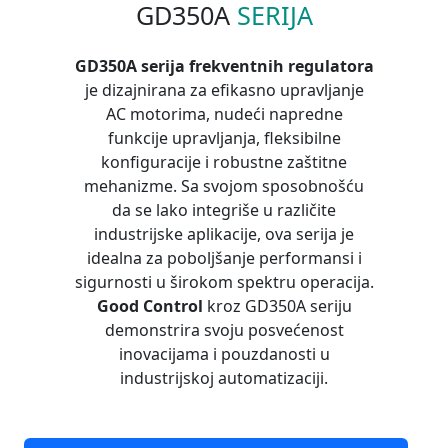
GD350A
SERIJA
GD350A serija frekventnih regulatora
je dizajnirana za efikasno upravljanje
AC motorima, nudeći napredne
funkcije upravljanja, fleksibilne
konfiguracije i robustne zaštitne
mehanizme. Sa svojom sposobnošću
da se lako integriše u različite
industrijske aplikacije, ova serija je
idealna za poboljšanje performansi i
sigurnosti u širokom spektru operacija.
Good Control
kroz GD350A seriju
demonstrira svoju posvećenost
inovacijama i pouzdanosti u
industrijskoj automatizaciji.