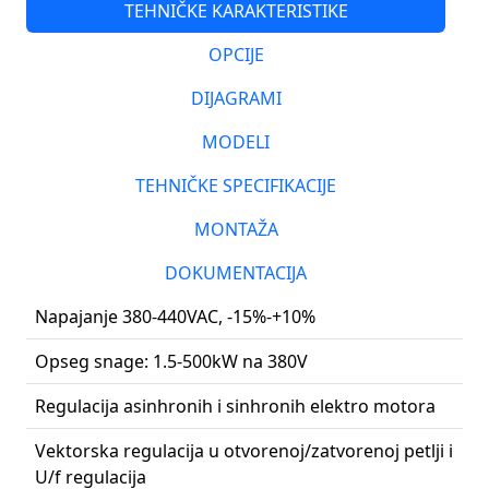
TEHNIČKE KARAKTERISTIKE
OPCIJE
DIJAGRAMI
MODELI
TEHNIČKE SPECIFIKACIJE
MONTAŽA
DOKUMENTACIJA
Napajanje 380-440VAC, -15%-+10%
Opseg snage: 1.5-500kW na 380V
Regulacija asinhronih i sinhronih elektro motora
Vektorska regulacija u otvorenoj/zatvorenoj petlji i
U/f regulacija