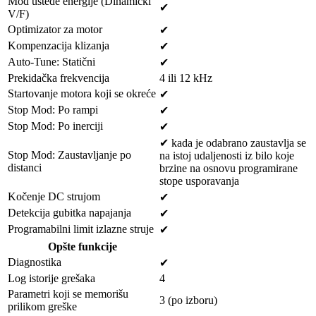
Mod uštede energije (Dinamički
✔
V/F)
Optimizator za motor
✔
Kompenzacija klizanja
✔
Auto-Tune: Statični
✔
Prekidačka frekvencija
4 ili 12 kHz
Startovanje motora koji se okreće
✔
Stop Mod: Po rampi
✔
Stop Mod: Po inerciji
✔
✔
kada je odabrano zaustavlja se
Stop Mod: Zaustavljanje po
na istoj udaljenosti iz bilo koje
distanci
brzine na osnovu programirane
stope usporavanja
Kočenje DC strujom
✔
Detekcija gubitka napajanja
✔
Programabilni limit izlazne struje
✔
Opšte funkcije
Diagnostika
✔
Log istorije grešaka
4
Parametri koji se memorišu
3 (po izboru)
prilikom greške