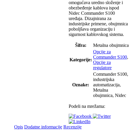
omogućava uredno složenje i
obezbeđenje kablova ispod
Nidec Commander S100
uređaja. Dizajnirana za
industrijske primene, obujmnica
poboljšava organizaciju i
sigurnost kablovskog sistema.
Šifra:
Metalna obujmnica
Opcije za
Commander S100
,
Kategorije:
Opcije za
regulatore
Commander S100,
industrijska
Oznake:
automatizacija,
Metalna
obujmnica, Nidec
Podeli na mrežama:
Opis
Dodatne informacije
Recenzije