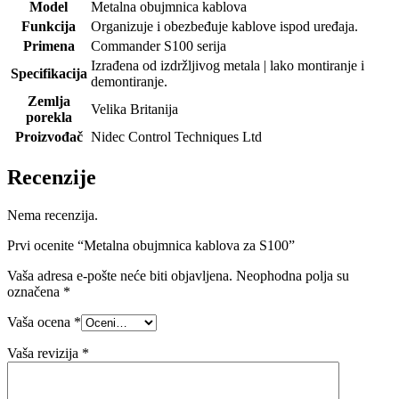
Model
Metalna obujmnica kablova
Funkcija
Organizuje i obezbeđuje kablove ispod uređaja.
Primena
Commander S100 serija
Izrađena od izdržljivog metala | lako montiranje i
Specifikacija
demontiranje.
Zemlja
Velika Britanija
porekla
Proizvođač
Nidec Control Techniques Ltd
Recenzije
Nema recenzija.
Prvi ocenite “Metalna obujmnica kablova za S100”
Vaša adresa e-pošte neće biti objavljena.
Neophodna polja su
označena
*
Vaša ocena
*
Vaša revizija
*