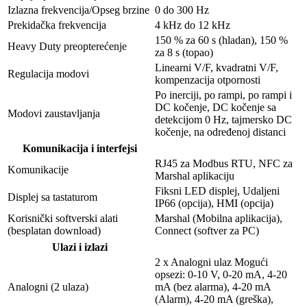
Izlazna frekvencija/Opseg brzine
0 do 300 Hz
Prekidačka frekvencija
4 kHz do 12 kHz
150 % za 60 s (hladan), 150 %
Heavy Duty preopterećenje
za 8 s (topao)
Linearni V/F, kvadratni V/F,
Regulacija modovi
kompenzacija otpornosti
Po inerciji, po rampi, po rampi i
DC kočenje, DC kočenje sa
Modovi zaustavljanja
detekcijom 0 Hz, tajmersko DC
kočenje, na određenoj distanci
Komunikacija i interfejsi
RJ45 za Modbus RTU, NFC za
Komunikacije
Marshal aplikaciju
Fiksni LED displej, Udaljeni
Displej sa tastaturom
IP66 (opcija), HMI (opcija)
Korisnički softverski alati
Marshal (Mobilna aplikacija),
(besplatan download)
Connect (softver za PC)
Ulazi i izlazi
2 x Analogni ulaz Mogući
opsezi: 0-10 V, 0-20 mA, 4-20
Analogni (2 ulaza)
mA (bez alarma), 4-20 mA
(Alarm), 4-20 mA (greška),