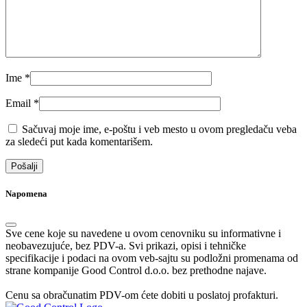
Ime
*
Email
*
Sačuvaj moje ime, e-poštu i veb mesto u ovom pregledaču veba
za sledeći put kada komentarišem.
Napomena
Sve cene koje su navedene u ovom cenovniku su informativne i
neobavezujuće, bez PDV-a. Svi prikazi, opisi i tehničke
specifikacije i podaci na ovom veb-sajtu su podložni promenama od
strane kompanije Good Control d.o.o. bez prethodne najave.
Cenu sa obračunatim PDV-om ćete dobiti u poslatoj profakturi.