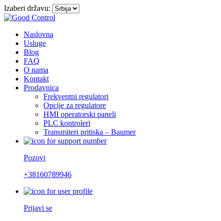
Izaberi državu:
Naslovna
Usluge
Blog
FAQ
O nama
Kontakt
Prodavnica
Frekventni regulatori
Opcije za regulatore
HMI operatorski paneli
PLC kontroleri
Transmiteri pritiska – Baumer
Pozovi
+38160789946
Prijavi se