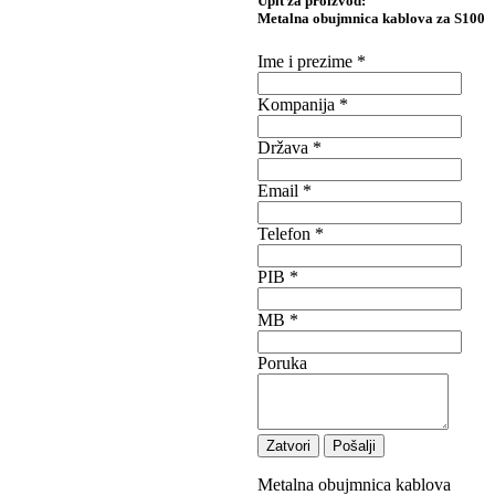
Upit za proizvod:
Metalna obujmnica kablova za S100
Ime i prezime
*
Kompanija
*
Država
*
Email
*
Telefon
*
PIB
*
MB
*
Poruka
Zatvori
Pošalji
Metalna obujmnica kablova