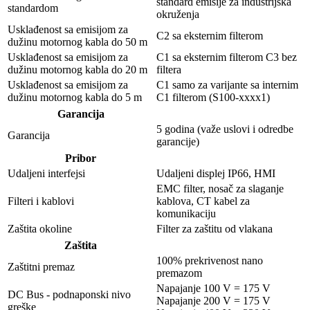
standard emisije za industrijska
standardom
okruženja
Usklađenost sa emisijom za
C2 sa eksternim filterom
dužinu motornog kabla do 50 m
Usklađenost sa emisijom za
C1 sa eksternim filterom C3 bez
dužinu motornog kabla do 20 m
filtera
Usklađenost sa emisijom za
C1 samo za varijante sa internim
dužinu motornog kabla do 5 m
C1 filterom (S100-xxxx1)
Garancija
5 godina (važe uslovi i odredbe
Garancija
garancije)
Pribor
Udaljeni interfejsi
Udaljeni displej IP66, HMI
EMC filter, nosač za slaganje
Filteri i kablovi
kablova, CT kabel za
komunikaciju
Zaštita okoline
Filter za zaštitu od vlakana
Zaštita
100% prekrivenost nano
Zaštitni premaz
premazom
Napajanje 100 V = 175 V
DC Bus - podnaponski nivo
Napajanje 200 V = 175 V
greške