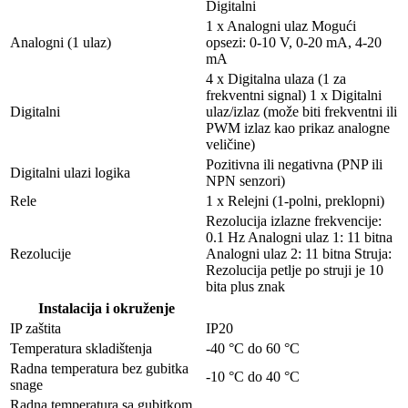
Digitalni
1 x Analogni ulaz Mogući
Analogni (1 ulaz)
opsezi: 0-10 V, 0-20 mA, 4-20
mA
4 x Digitalna ulaza (1 za
frekventni signal) 1 x Digitalni
Digitalni
ulaz/izlaz (može biti frekventni ili
PWM izlaz kao prikaz analogne
veličine)
Pozitivna ili negativna (PNP ili
Digitalni ulazi logika
NPN senzori)
Rele
1 x Relejni (1-polni, preklopni)
Rezolucija izlazne frekvencije:
0.1 Hz Analogni ulaz 1: 11 bitna
Rezolucije
Analogni ulaz 2: 11 bitna Struja:
Rezolucija petlje po struji je 10
bita plus znak
Instalacija i okruženje
IP zaštita
IP20
Temperatura skladištenja
-40 °C do 60 °C
Radna temperatura bez gubitka
-10 °C do 40 °C
snage
Radna temperatura sa gubitkom