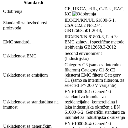
Standardi
CE, UKCA, cUL, C-Tick, EAC,
Odobrenja
KC
IEC/EN/KN/UL 61800-5-1,
Standardi za bezbednost
CSA C22.2 No.274,
proizvoda
GB12668.501-2013,
IEC/EN/KN 61800-3, Part 3:
EMC standardi
EMC zahtevi i specifične metode
ispitivanja
GB12668.3-2012
Second environment
Usklađenost EMC
(Industrijsko)
Category C3 (samo sa internim
filterom) Category C1 & C2
Usklađenost sa emisijom
(eksterni EMC filteri) Category
C1 (samo sa internim filterom, za
selected 1Φ 200 V varijante)
EN 61000-6-1: Generički
standard za imunitet za
Usklađenost sa standardima na
rezidencijalna, komercijalna i
imunost
laka industrijska okruženja EN
61000-6-2: Generički standard za
imunitet za industrijska okruženja
EN 61000-6-4: Generički
Usklađenost sa generičkim