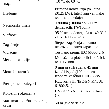
-10 °C do 60 °C
snage
Prirodna konvekcija (veličina 1
Hlađenje
≤0.25 kW), Integrisan ventilator
(za ostale uređaje)
≤3000m (1000m do 3000m
Nadmorska visina
degradacija 1%/100m)
95 % nekondenzujuća na 40 °C /
Vlažnost
- EN61800-2(3k3)
Stepen zagađenja 2 - samo
Zagađenje
neprovodno suvo zagađenje
Vibracije
Testirano prema IEC 60068-2-6
Montaža na ploču, click on/click
Metodi instalacije
na DIN šinu
0 mm sa svih strana, 45 mm
Montažni razmak
iznad i ispod (100 mm iznad i
ispod za veličinu 1 ≤0.25 kW)
Kategorija III (IEC/EN/KN/UL
Prenaponska kategorija
61800-5-1)
EN 60721-3-3 ISO9223 Class
Korozivna okruženja
C3
Maksimalna dužina motornog
50 m (sve variajnte)
kabla