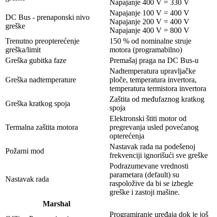
Napajanje 400 V = 330 V
Napajanje 100 V = 400 V
DC Bus - prenaponski nivo
Napajanje 200 V = 400 V
greške
Napajanje 400 V = 800 V
Trenutno preopterećenje
150 % od nominalne struje
greška/limit
motora (programabilno)
Greška gubitka faze
Premašaj praga na DC Bus-u
Nadtemperatura upravljačke
Greška nadtemperature
ploče, temperatura invertora,
temperatura termistora invertora
Zaštita od međufaznog kratkog
Greška kratkog spoja
spoja
Elektronski štiti motor od
Termalna zaštita motora
pregrevanja usled povećanog
opterećenja
Nastavak rada na podešenoj
Požarni mod
frekvenciji ignorišući sve greške
Podrazumevane vrednosti
parametara (default) su
Nastavak rada
raspoložive da bi se izbegle
greške i zastoji mašine.
Marshal
Programiranje uređaja dok je još