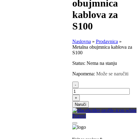
obujmnica
kablova za
S100
Naslovna
»
Prodavnica
»
Metalna obujmnica kablova za
S100
Status:
Nema na stanju
Napomena:
Može se naručiti
-
+
Naruči
Pozovi