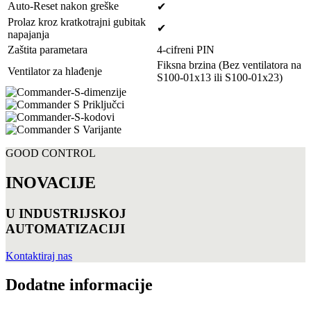
Auto-Reset nakon greške
✔
Prolaz kroz kratkotrajni gubitak
✔
napajanja
Zaštita parametara
4-cifreni PIN
Fiksna brzina (Bez ventilatora na
Ventilator za hlađenje
S100-01x13 ili S100-01x23)
GOOD CONTROL
INOVACIJE
U INDUSTRIJSKOJ
AUTOMATIZACIJI
Kontaktiraj nas
Dodatne informacije