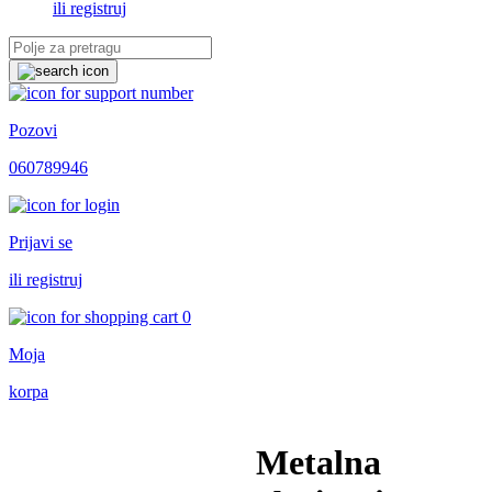
ili registruj
Pozovi
060789946
Prijavi se
ili registruj
0
Moja
korpa
Metalna