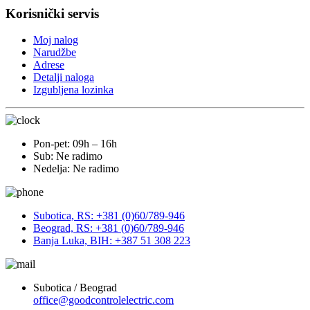
Korisnički servis
Moj nalog
Narudžbe
Adrese
Detalji naloga
Izgubljena lozinka
Pon-pet: 09h – 16h
Sub: Ne radimo
Nedelja: Ne radimo
Subotica, RS: +381 (0)60/789-946
Beograd, RS: +381 (0)60/789-946
Banja Luka, BIH: +387 51 308 223
Subotica / Beograd
office@goodcontrolelectric.com