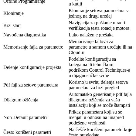
Offline Programiranje
u kutiji
Kloniranje setova parametara sa
Kloniranje
jednog na drugi uređaj
Navigacija za puštanje u rad i
Brzi start
verifikacija testa rotacije motora
Navođena diagnostika
Lako nalaženje grešaka
Memorisanje fajlova za
Memorisanje fajla za parametre
parametre u samom uređaju ili na
Cloud-u
Podelite konfiguraciju sa
kolegama ili tehničkom
Delenje konfiguracije projekta
podrškom Control Techniques-a
u dijagnostičke svrhe
Korisno u svrhu delenja setova
Pdf fajl za setove parametara
parametara za brzi pregled
Automatsko generisanje pdf fajla
Dijagram ožičenja
dijagrama ožičenja za vašu
instalaciju koji se može štampati
Prikaz parametara koji su se
Non-Default parametri
menjali u odnosu na unapred
podešene vrednosti
Najčešće korišteni parametri koje
Često korišteni parametri
često pregledate