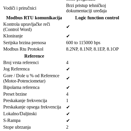
Brzi pristup tehničkoj
Vodiči i priručnici
dokumentaciji uređaja
Modbus RTU komunikacija
Logic function control
Kontrola upravljačke reči
✔
(Control Word)
Kloniranje
✔
Serijska brzina prenosa
600 to 115000 bps
Modbus Rtu Protokol
8.2NP, 8.1NP, 8.1EP, 8.1OP
Reference
Broj vrsta referenci
4
Jog Referenca
✔
Gore / Dole u % od Reference
✔
(Motor-Potenciometar)
Bipolarna referenca
✔
Preset brzine
4
Preskakanje frekvencija
1
Preskakanje opsega frekvencija
✔
Lokalno/Daljinski
✔
S-Rampa
✔
Stope ubrzanja
2