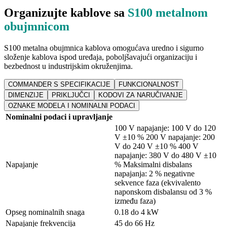
Organizujte kablove sa
S100 metalnom
obujmnicom
S100 metalna obujmnica kablova omogućava uredno i sigurno
složenje kablova ispod uređaja, poboljšavajući organizaciju i
bezbednost u industrijskim okruženjima.
COMMANDER S SPECIFIKACIJE
FUNKCIONALNOST
DIMENZIJE
PRIKLJUČCI
KODOVI ZA NARUČIVANJE
OZNAKE MODELA I NOMINALNI PODACI
Nominalni podaci i upravljanje
100 V napajanje: 100 V do 120
V ±10 % 200 V napajanje: 200
V do 240 V ±10 % 400 V
napajanje: 380 V do 480 V ±10
Napajanje
% Maksimalni disbalans
napajanja: 2 % negativne
sekvence faza (ekvivalento
naponskom disbalansu od 3 %
između faza)
Opseg nominalnih snaga
0.18 do 4 kW
Napajanje frekvencija
45 do 66 Hz