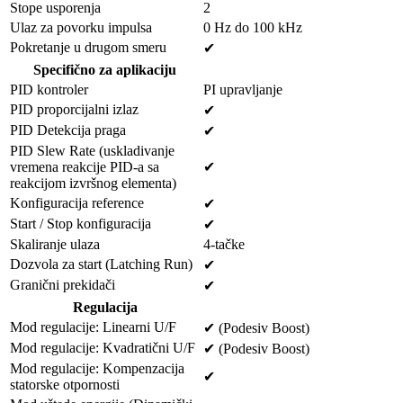
Stope usporenja
2
Ulaz za povorku impulsa
0 Hz do 100 kHz
Pokretanje u drugom smeru
✔
Specifično za aplikaciju
PID kontroler
PI upravljanje
PID proporcijalni izlaz
✔
PID Detekcija praga
✔
PID Slew Rate (uskladivanje
vremena reakcije PID-a sa
✔
reakcijom izvršnog elementa)
Konfiguracija reference
✔
Start / Stop konfiguracija
✔
Skaliranje ulaza
4-tačke
Dozvola za start (Latching Run)
✔
Granični prekidači
✔
Regulacija
Mod regulacije: Linearni U/F
✔
(Podesiv Boost)
Mod regulacije: Kvadratični U/F
✔
(Podesiv Boost)
Mod regulacije: Kompenzacija
✔
statorske otpornosti