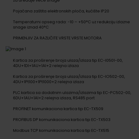
za uređaje veće snage
Pojačana zaštita elektronskih ploča, kućište IP20
Temperaturni opseg rada: -10 – +50°C uz redukciju izlazne
snage iznad 40°C
PRIMENJIV ZA RAZLIČITE VRSTE VRSTE MOTORA
Kartica za proširenje broja ulaza/izlaza tip EC-I0501-00,
4DU+1DI+1AU+1AI+2 relejna izlaza
Kartica za proširenje broja ulaza/izlaza tip EC-IO502-00,
4DU+1Pt100+1Pt1000+2 relejna izlaza
PLC kartica sa dodatnim ulazima/izlazima tip EC-PC502-00,
6DU+1AU+1AI+2 relejna izlaza, RS485 port
PROFINET komunikaciona kartica tip EC-TX509
PROFIBUS DP komunikaciona kartica tip EC-TX503
Modbus TCP komunikaciona kartica tip EC-TX515