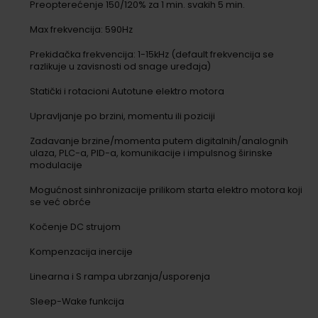
Preopterećenje 150/120% za 1 min. svakih 5 min.
Max frekvencija: 590Hz
Prekidačka frekvencija: 1-15kHz (default frekvencija se
razlikuje u zavisnosti od snage uređaja)
Statički i rotacioni Autotune elektro motora
Upravljanje po brzini, momentu ili poziciji
Zadavanje brzine/momenta putem digitalnih/analognih
ulaza, PLC-a, PID-a, komunikacije i impulsnog širinske
modulacije
Mogućnost sinhronizacije prilikom starta elektro motora koji
se već obrće
Kočenje DC strujom
Kompenzacija inercije
Linearna i S rampa ubrzanja/usporenja
Sleep-Wake funkcija