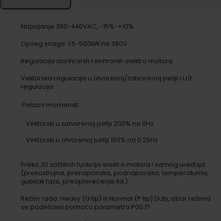
Napajanje 380-440VAC, -15%-+10%
Opseg snage: 1.5-500kW na 380V
Regulacija asinhronih i sinhronih elektro motora
Vektorska regulacija u otvorenoj/zatvorenoj petlji i U/f
regulacija
Polazni momenat:
Vektorski u zatvorenoj petlji 200% na 0Hz
Vektorski u otvorenoj petlji 150% na 0.25Hz
Preko 30 zaštitnih funkcija elektro motora i samog uređaja
(prekostrujna, prenaponska, podnaponska, temperaturna,
gubitak faze, preopterećenje itd.)
Režim rada: Heavy (G tip) ili Normal (P tip) Duty, izbor režima
se podešava pomoću parametra P00.17