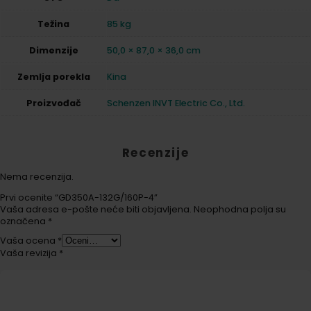
Težina
85 kg
Dimenzije
50,0 × 87,0 × 36,0 cm
Zemlja porekla
Kina
Proizvođač
Schenzen INVT Electric Co., Ltd.
Recenzije
Nema recenzija.
Prvi ocenite “GD350A-132G/160P-4”
Vaša adresa e-pošte neće biti objavljena.
Neophodna polja su
označena
*
Vaša ocena
*
Vaša revizija
*