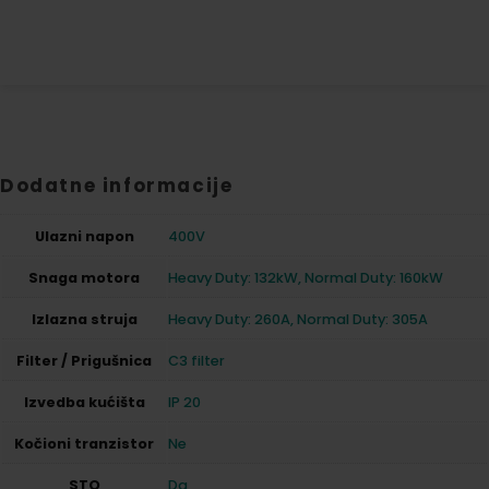
Dodatne informacije
Ulazni napon
400V
Snaga motora
Heavy Duty: 132kW, Normal Duty: 160kW
Izlazna struja
Heavy Duty: 260A, Normal Duty: 305A
Filter / Prigušnica
C3 filter
Izvedba kućišta
IP 20
Kočioni tranzistor
Ne
STO
Da