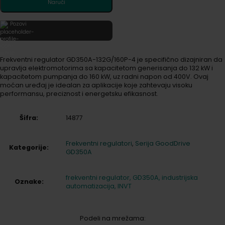
Naruči
Pozovi
Frekventni regulator GD350A-132G/160P-4 je specifično dizajniran da
upravlja elektromotorima sa kapacitetom generisanja do 132 kW i
kapacitetom pumpanja do 160 kW, uz radni napon od 400V. Ovaj
moćan uređaj je idealan za aplikacije koje zahtevaju visoku
performansu, preciznost i energetsku efikasnost.
Šifra:
14877
Frekventni regulatori
,
Serija GoodDrive
Kategorije:
GD350A
frekventni regulator, GD350A, industrijska
Oznake:
automatizacija, INVT
Podeli na mrežama: