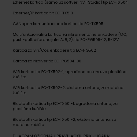
Ethernet kartica (samo uz softver INVT Studio) tip EC-TX504
Ethernet/IP kartica tip EC-TX510
CANopen komunikaciona kartica tip EC-TX505
Multifunkcionalna kartica za inkrementalne enkodere (OC,
push-pull, diferencijalni A, B, Z), tip EC-PG505-12, 5-12V
Kartica za Sin/Cos enkodere tip EC-PG502
Kartica za rizolver tip EC-PG504-00
WiFi kartica tip EC-TX502-1, ugrađena antena, za plastično
kućište
WiFi kartica tip EC-TX502-2, eksterna antena, za metalno
kućište
Bluetooth kartica tip EC-TX501-1, ugrađena antena, za
plastično kućište
Bluetooth kartica tip EC-TX501-2, eksterna antena, za
metalno kućište
DIJAGRAM OŽIČENJA UPRAVLJAČKIH PRIKLJUČAKA: