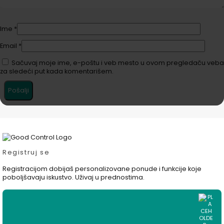
Ime
*
Email
*
Sačuvaj moje ime, e-poštu i veb mesto u ovom pregledaču veba
za sledeći put kada komentarišem.
Registruj se
Registracijom dobijaš personalizovane ponude i funkcije koje
poboljšavaju iskustvo. Uživaj u prednostima.