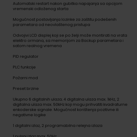
Automatski restart nakon gubitka napajanja sa opcijom
vremenski odloženog starta
Mogućnost postavljanja lozinke za zaštitu podešenih
parametara od neovlaštenog pristupa
Odvojivi LCD displej koji se po želji može montirati na vrata
elektro ormana, sa memorijom za Backup parametara i
satom realnog vremena
PID regulator
PLC funkcije
Požarni mod
Preset brzine
Ukupno 6 digitalnih ulaza; 4 digitalna ulaza max. 1kHz, 2
digitalna ulaza max. 50kHz koji mogu prihvatiti kvadraturne
enkoderske signale. Mogućnost korištenja pozitivne ili
negativne logike
1 digitalni izlaz, 2 programabilna relejna izlaza
1 pulsni izlaz max. 50Hz