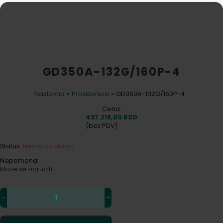
GD350A-132G/160P-4
Naslovna
»
Prodavnica
»
GD350A-132G/160P-4
Cena:
437.218,00
RSD
(bez PDV)
Status:
Nema na stanju
Napomena:
Može se naručiti
-
+