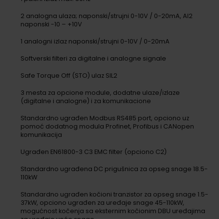
2 analogna ulaza; naponski/strujni 0-10V / 0-20mA, AI2
naponski -10 – +10V
1 analogni izlaz naponski/strujni 0-10V / 0-20mA
Softverski filteri za digitalne i analogne signale
Safe Torque Off (STO) ulaz SIL2
3 mesta za opcione module, dodatne ulaze/izlaze
(digitalne i analogne) i za komunikacione
Standardno ugrađen Modbus RS485 port, opciono uz
pomoć dodatnog modula Profinet, Profibus i CANopen
komunikacija
Ugrađen EN61800-3 C3 EMC filter (opciono C2)
Standardno ugrađena DC prigušnica za opseg snage 18.5-
110kW
Standardno ugrađen kočioni tranzistor za opseg snage 1.5-
37kW, opciono ugrađen za uređaje snage 45-110kW,
mogućnost kočenja sa eksternim kočionim DBU uređajima