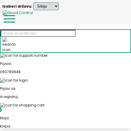
Izaberi državu:
Pozovi
060789946
Prijavi se
ili registruj
0
Moja
korpa