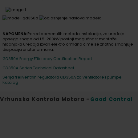
NAPOMENA:
Pored pomenutih metoda instalacije, za uređaje
opsega snage od 1.5-200kW postoji mogućnost montaže
hladnjaka uređaja izvan elektro ormana čime se znatno smanjuje
disipacija unutar ormana.
GD350A Energy Efficiency Certification Report
GD350A Series Technical Datasheet
Serija frekventnih regulatora GD350A za ventilatore i pumpe –
Katalog
Vrhunska Kontrola Motora –
Good Control