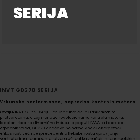
SERIJA
INVT GD270 SERIJA
Vrhunske performanse, napredna kontrola motora
Otkrijte INVT GD270 seriju, vrhunac inovacija u frekventnim
pretvaračima, dizajniranu za revolucionarnu kontrolu motora.
Idealan izbor za dinamične industrije poput HVAC-a i obrade
otpadnih voda, GD270 obećava ne samo visoku energetsku
efikasnost, već i bezprecedentnu fleksibilnost u upravljanju
ventilatorima i pumpama, otvarajući put ka značajnim energetskim