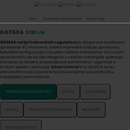
Opis
Dodatne informacije
Recenzije
GD350A
SERIJA
GD350A serija frekventnih regulatora
je dizajnirana za efikasno
upravljanje AC motorima, nudeći napredne funkcije upravljanja,
fleksibilne konfiguracije i robustne zaštitne mehanizme. Sa svojom
sposobnošću da se lako integriše u različite industrijske aplikacije,
ova serija je idealna za poboljšanje performansi i sigurnosti u
širokom spektru operacija.
Good Control
kroz GD350A seriju
demonstrira svoju posvećenost inovacijama i pouzdanosti u
industrijskoj automatizaciji.
TEHNIČKE KARAKTERISTIKE
OPCIJE
DIJAGRAMI
MODELI
TEHNIČKE SPECIFIKACIJE
MONTAŽA
DOKUMENTACIJA