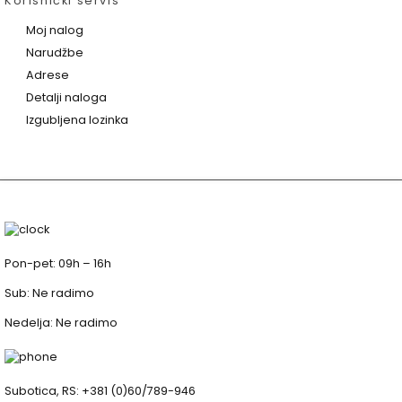
Korisnički servis
Moj nalog
Narudžbe
Adrese
Detalji naloga
Izgubljena lozinka
Pon-pet: 09h – 16h
Sub: Ne radimo
Nedelja: Ne radimo
Subotica, RS: +381 (0)60/789-946