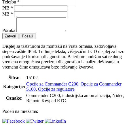
Telefon
*
PIB
*
MB
*
Poruka
Zatvori
Pošalji
Displej sa tastaturom za montažu na vrata ormana, zadovoljava
stepen zaštite IP54. Tri linije teksta, višejezični LCD displej za brzo
podešavanje i korisnu dijagnostiku. Baterijom podržan sat realnog
vremena omogućava preciznu dijagnostiku i analizu dešavanja u
vremenu čime omogućava brzo rešavanje kvarova.
Šifra:
15102
Opcije za Commander C200
,
Opcije za Commander
Kategorije:
S100
,
Opcije za regulatore
Commander C200, industrijska automatizacija, Nidec,
Oznake:
Remote Keypad RTC
Podeli na mrežama: