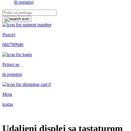
ili registruj
Pozovi
060789946
Prijavi se
ili registruj
0
Moja
korpa
Udaljeni displej sa tastaturom