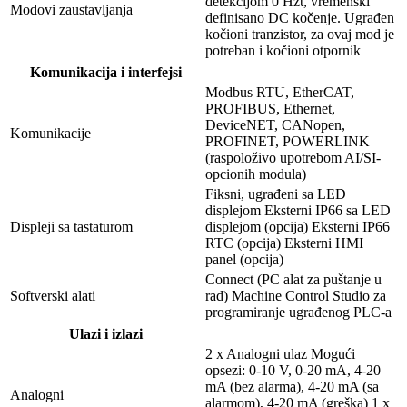
detekcijom 0 Hzt, vremenski
Modovi zaustavljanja
definisano DC kočenje. Ugrađen
kočioni tranzistor, za ovaj mod je
potreban i kočioni otpornik
Komunikacija i interfejsi
Modbus RTU, EtherCAT,
PROFIBUS, Ethernet,
DeviceNET, CANopen,
Komunikacije
PROFINET, POWERLINK
(raspoloživo upotrebom AI/SI-
opcionih modula)
Fiksni, ugrađeni sa LED
displejom Eksterni IP66 sa LED
Displeji sa tastaturom
displejom (opcija) Eksterni IP66
RTC (opcija) Eksterni HMI
panel (opcija)
Connect (PC alat za puštanje u
Softverski alati
rad) Machine Control Studio za
programiranje ugrađenog PLC-a
Ulazi i izlazi
2 x Analogni ulaz Mogući
opsezi: 0-10 V, 0-20 mA, 4-20
mA (bez alarma), 4-20 mA (sa
Analogni
alarmom), 4-20 mA (greška) 1 x