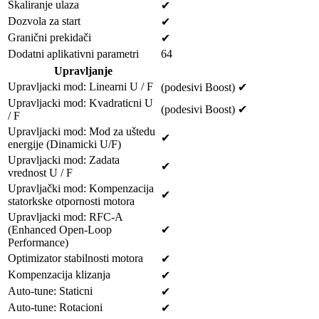
Skaliranje ulaza
✔
Dozvola za start
✔
Granični prekidači
✔
Dodatni aplikativni parametri
64
Upravljanje
Upravljacki mod: Linearni U / F
(podesivi Boost) ✔
Upravljacki mod: Kvadraticni U
(podesivi Boost) ✔
/ F
Upravljacki mod: Mod za uštedu
✔
energije (Dinamicki U/F)
Upravljacki mod: Zadata
✔
vrednost U / F
Upravljački mod: Kompenzacija
✔
statorkske otpornosti motora
Upravljacki mod: RFC-A
(Enhanced Open-Loop
✔
Performance)
Optimizator stabilnosti motora
✔
Kompenzacija klizanja
✔
Auto-tune: Staticni
✔
Auto-tune: Rotacioni
✔