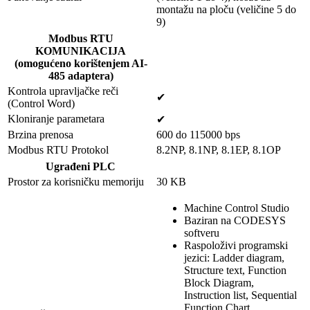
montažu na ploču (veličine 5 do
9)
Modbus RTU
KOMUNIKACIJA
(omogućeno korištenjem AI-
485 adaptera)
Kontrola upravljačke reči
✔
(Control Word)
Kloniranje parametara
✔
Brzina prenosa
600 do 115000 bps
Modbus RTU Protokol
8.2NP, 8.1NP, 8.1EP, 8.1OP
Ugrađeni PLC
Prostor za korisničku memoriju
30 KB
Machine Control Studio
Baziran na CODESYS
softveru
Raspoloživi programski
jezici: Ladder diagram,
Structure text, Function
Block Diagram,
Instruction list, Sequential
Function Chart,