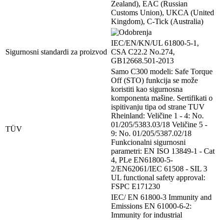
Zealand), EAC (Russian
Customs Union), UKCA (United
Kingdom), C-Tick (Australia)
IEC/EN/KN/UL 61800-5-1,
Sigurnosni standardi za proizvod
CSA C22.2 No.274,
GB12668.501-2013
Samo C300 modeli: Safe Torque
Off (STO) funkcija se može
koristiti kao sigurnosna
komponenta mašine. Sertifikati o
ispitivanju tipa od strane TUV
Rheinland: Veličine 1 - 4: No.
01/205/5383.03/18 Veličine 5 -
TÜV
9: No. 01/205/5387.02/18
Funkcionalni sigurnosni
parametri: EN ISO 13849-1 - Cat
4, PLe EN61800-5-
2/EN62061/IEC 61508 - SIL 3
UL functional safety approval:
FSPC E171230
IEC/ EN 61800-3 Immunity and
Emissions EN 61000-6-2:
Immunity for industrial