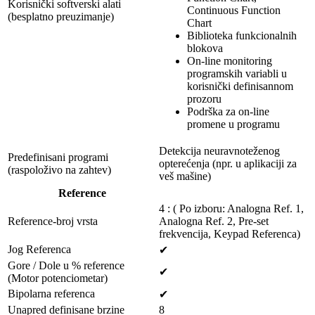
Korisnički softverski alati
Continuous Function
(besplatno preuzimanje)
Chart
Biblioteka funkcionalnih
blokova
On-line monitoring
programskih variabli u
korisnički definisannom
prozoru
Podrška za on-line
promene u programu
Detekcija neuravnoteženog
Predefinisani programi
opterećenja (npr. u aplikaciji za
(raspoloživo na zahtev)
veš mašine)
Reference
4 : ( Po izboru: Analogna Ref. 1,
Reference-broj vrsta
Analogna Ref. 2, Pre-set
frekvencija, Keypad Referenca)
Jog Referenca
✔
Gore / Dole u % reference
✔
(Motor potenciometar)
Bipolarna referenca
✔
Unapred definisane brzine
8