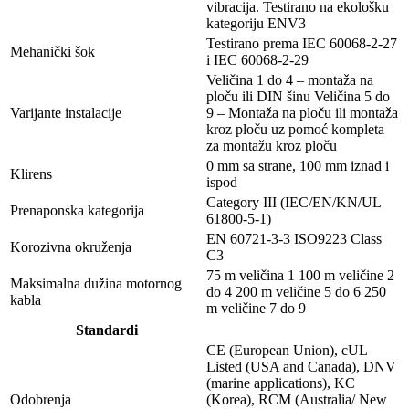
vibracija. Testirano na ekološku
kategoriju ENV3
Testirano prema IEC 60068-2-27
Mehanički šok
i IEC 60068-2-29
Veličina 1 do 4 – montaža na
ploču ili DIN šinu Veličina 5 do
Varijante instalacije
9 – Montaža na ploču ili montaža
kroz ploču uz pomoć kompleta
za montažu kroz ploču
0 mm sa strane, 100 mm iznad i
Klirens
ispod
Category III (IEC/EN/KN/UL
Prenaponska kategorija
61800-5-1)
EN 60721-3-3 ISO9223 Class
Korozivna okruženja
C3
75 m veličina 1 100 m veličine 2
Maksimalna dužina motornog
do 4 200 m veličine 5 do 6 250
kabla
m veličine 7 do 9
Standardi
CE (European Union), cUL
Listed (USA and Canada), DNV
(marine applications), KC
Odobrenja
(Korea), RCM (Australia/ New