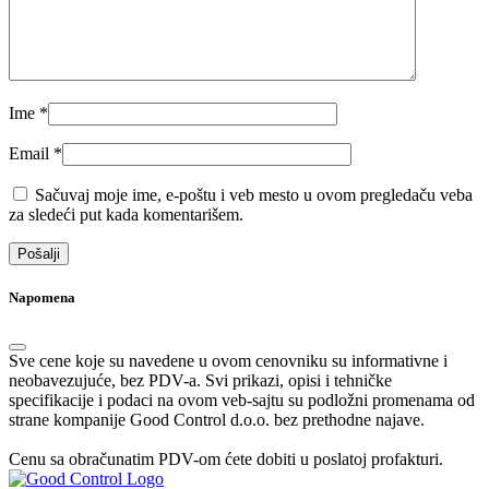
Ime
*
Email
*
Sačuvaj moje ime, e-poštu i veb mesto u ovom pregledaču veba
za sledeći put kada komentarišem.
Napomena
Sve cene koje su navedene u ovom cenovniku su informativne i
neobavezujuće, bez PDV-a. Svi prikazi, opisi i tehničke
specifikacije i podaci na ovom veb-sajtu su podložni promenama od
strane kompanije Good Control d.o.o. bez prethodne najave.
Cenu sa obračunatim PDV-om ćete dobiti u poslatoj profakturi.