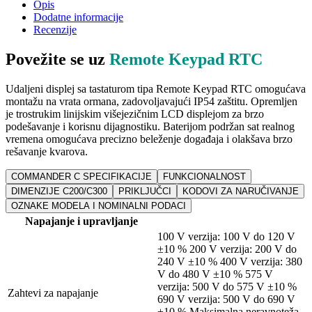
Opis
Dodatne informacije
Recenzije
Povežite se uz
Remote Keypad RTC
Udaljeni displej sa tastaturom tipa Remote Keypad RTC omogućava
montažu na vrata ormana, zadovoljavajući IP54 zaštitu. Opremljen
je trostrukim linijskim višejezičnim LCD displejom za brzo
podešavanje i korisnu dijagnostiku. Baterijom podržan sat realnog
vremena omogućava precizno beleženje događaja i olakšava brzo
rešavanje kvarova.
COMMANDER C SPECIFIKACIJE
FUNKCIONALNOST
DIMENZIJE C200/C300
PRIKLJUČCI
KODOVI ZA NARUČIVANJE
OZNAKE MODELA I NOMINALNI PODACI
Napajanje i upravljanje
100 V verzija: 100 V do 120 V
±10 % 200 V verzija: 200 V do
240 V ±10 % 400 V verzija: 380
V do 480 V ±10 % 575 V
verzija: 500 V do 575 V ±10 %
Zahtevi za napajanje
690 V verzija: 500 V do 690 V
±10 % Maksimalna neravnoteža