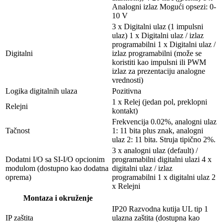
Analogni izlaz Mogući opsezi: 0-
10 V
3 x Digitalni ulaz (1 impulsni
ulaz) 1 x Digitalni ulaz / izlaz
programabilni 1 x Digitalni ulaz /
Digitalni
izlaz programabilni (može se
koristiti kao impulsni ili PWM
izlaz za prezentaciju analogne
vrednosti)
Logika digitalnih ulaza
Pozitivna
1 x Relej (jedan pol, preklopni
Relejni
kontakt)
Frekvencija 0.02%, analogni ulaz
Tačnost
1: 11 bita plus znak, analogni
ulaz 2: 11 bita. Struja tipično 2%.
3 x analogni ulaz (default) /
Dodatni I/O sa SI-I/O opcionim
programabilni digitalni ulazi 4 x
modulom (dostupno kao dodatna
digitalni ulaz / izlaz
oprema)
programabilni 1 x digitalni ulaz 2
x Relejni
Montaza i okruženje
IP20 Razvodna kutija UL tip 1
IP zaštita
ulazna zaštita (dostupna kao