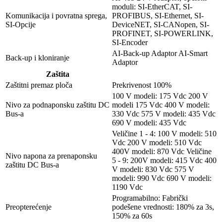
moduli: SI-EtherCAT, SI-
Komunikacija i povratna sprega,
PROFIBUS, SI-Ethernet, SI-
SI-Opcije
DeviceNET, SI-CANopen, SI-
PROFINET, SI-POWERLINK,
SI-Encoder
AI-Back-up Adaptor AI-Smart
Back-up i kloniranje
Adaptor
Zaštita
Zaštitni premaz ploča
Prekrivenost 100%
100 V modeli: 175 Vdc 200 V
Nivo za podnaponsku zaštitu DC
modeli 175 Vdc 400 V modeli:
Bus-a
330 Vdc 575 V modeli: 435 Vdc
690 V modeli: 435 Vdc
Veličine 1 - 4: 100 V modeli: 510
Vdc 200 V modeli: 510 Vdc
400V modeli: 870 Vdc Veličine
Nivo napona za prenaponsku
5 - 9: 200V modeli: 415 Vdc 400
zaštitu DC Bus-a
V modeli: 830 Vdc 575 V
modeli: 990 Vdc 690 V modeli:
1190 Vdc
Programabilno: Fabrički
Preopterećenje
podešene vrednosti: 180% za 3s,
150% za 60s