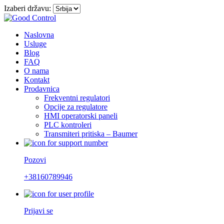
Izaberi državu:
Naslovna
Usluge
Blog
FAQ
O nama
Kontakt
Prodavnica
Frekventni regulatori
Opcije za regulatore
HMI operatorski paneli
PLC kontroleri
Transmiteri pritiska – Baumer
Pozovi
+38160789946
Prijavi se