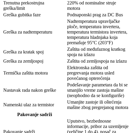
Trenutna prekostrujna
220% od nominalne struje
greška/limit
motora
Greška gubitka faze
Podnaponski prag za DC Bus
Nadtemperatura upravljačke
ploče, temperatura invertera,
Greška za nadtemperaturu
temperatura termistora invertera,
temperatura hladnjaka koja
premašuje 95°C (203°F)
Zaštita od međufaznog kratkog
Greška za kratak spoj
spoja na izlazu
Greška za zemljospoj
Zaštita od zemljospoja na izlazu
Elektronska zaštita od
Termička zaštita motora
pregrevanja motora usled
povećanog opterećenja
Podešavanje parametara da bi se
Nastavak rada nakon greške
smanjilo vreme zastoja mašine
(neophodno da se konfiguriše)
Umanjite zastoje ili oštećenja
Namenski ulaz za termistor
mašine zbog pregrejanog motora
Pakovanje sadrži
Uputstvo, bezbednosne
informacije, pribor za uzemljenje
Pakovanje sadrži
(veličine 1 do 4), nosač za