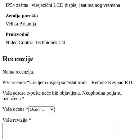
IP54 zaštita | višejezični LCD displej | sat realnog vremena
Zemlja porekla
Velika Britanija
Proizvođač
Nidec Control Techniques Ltd
Recenzije
Nema recenzija.
Prvi ocenite “Udaljeni displej sa tastaturom – Remote Keypad RTC”
Vaša adresa e-pošte neće biti objavljena.
Neophodna polja su
označena
*
Vaša ocena
*
Vaša revizija
*