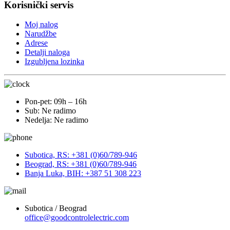
Korisnički servis
Moj nalog
Narudžbe
Adrese
Detalji naloga
Izgubljena lozinka
Pon-pet: 09h – 16h
Sub: Ne radimo
Nedelja: Ne radimo
Subotica, RS: +381 (0)60/789-946
Beograd, RS: +381 (0)60/789-946
Banja Luka, BIH: +387 51 308 223
Subotica / Beograd
office@goodcontrolelectric.com