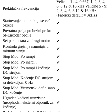
Velicine 1 - 4: 0.667, 1, 2, 3, 4,
6, 8 12 & 16 kHz Velicine 5 - 9:
Prekidačka frekvencija
2, 3, 4, 6, 8 12 & 16 kHz
(Fabricki default = 3kHz)
Startovanje motora koji se već
✔
okreće
Povratna petlja po brzini preko
✔
SI-Encoder opcije
Set parametara za drugi motor
✔
Kontrola grejanja namotaja u
✔
mirnom stanju
Stop Mod: Po rampi
✔
Stop Mod: Po inerciji
✔
Stop Mod: Po rampi i kočenje
✔
DC strujom
Stop Mod: Kočenje DC strujom
✔
sa detekcijom 0 Hz
Stop Mod: Vremenski definisano
✔
DC kočenje
Ugrađen kočioni tranzistor
(neophodan eksterni otpornik za
✔
kočenje)