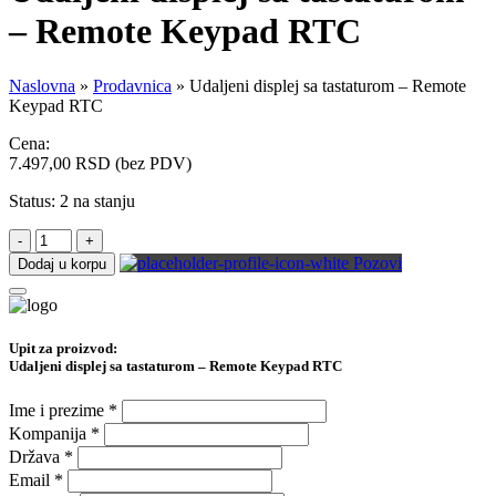
– Remote Keypad RTC
Naslovna
»
Prodavnica
»
Udaljeni displej sa tastaturom – Remote
Keypad RTC
Cena:
7.497,00
RSD
(bez PDV)
Status:
2 na stanju
-
+
Pozovi
Dodaj u korpu
Upit za proizvod:
Udaljeni displej sa tastaturom – Remote Keypad RTC
Ime i prezime
*
Kompanija
*
Država
*
Email
*