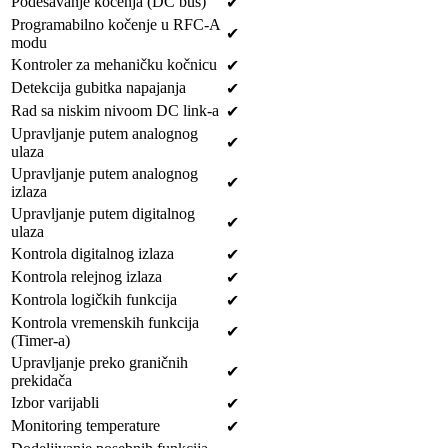
Podešavanje kočenja (DC bus)
✔
Programabilno kočenje u RFC-A
✔
modu
Kontroler za mehaničku kočnicu
✔
Detekcija gubitka napajanja
✔
Rad sa niskim nivoom DC link-a
✔
Upravljanje putem analognog
✔
ulaza
Upravljanje putem analognog
✔
izlaza
Upravljanje putem digitalnog
✔
ulaza
Kontrola digitalnog izlaza
✔
Kontrola relejnog izlaza
✔
Kontrola logičkih funkcija
✔
Kontrola vremenskih funkcija
✔
(Timer-a)
Upravljanje preko graničnih
✔
prekidača
Izbor varijabli
✔
Monitoring temperature
✔