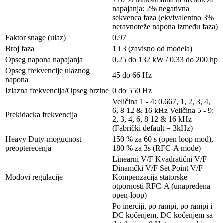
napajanja: 2% negativna
sekvenca faza (ekvivalentno 3%
neravnoteže napona između faza)
Faktor snage (ulaz)
0.97
Broj faza
1 i 3 (zavisno od modela)
Opseg napona napajanja
0.25 do 132 kW / 0.33 do 200 hp
Opseg frekvencije ulaznog
45 do 66 Hz
napona
Izlazna frekvencija/Opseg brzine
0 do 550 Hz
Veličina 1 - 4: 0.667, 1, 2, 3, 4,
6, 8 12 & 16 kHz Veličina 5 - 9:
Prekidacka frekvencija
2, 3, 4, 6, 8 12 & 16 kHz
(Fabrički default = 3kHz)
Heavy Duty-mogucnost
150 % za 60 s (open loop mod),
preopterecenja
180 % za 3s (RFC-A mode)
Linearni V/F Kvadratični V/F
Dinamčki V/F Set Point V/F
Modovi regulacije
Kompenzacija statorske
otpornosti RFC-A (unapređena
open-loop)
Po inerciji, po rampi, po rampi i
DC kočenjem, DC kočenjem sa