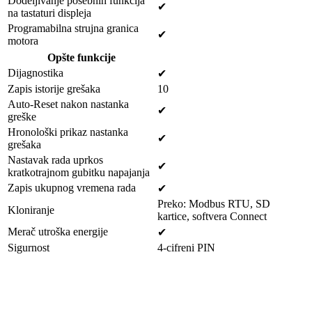
Dodeljivanje posebnih funkcija
✔
na tastaturi displeja
Programabilna strujna granica
✔
motora
Opšte funkcije
Dijagnostika
✔
Zapis istorije grešaka
10
Auto-Reset nakon nastanka
✔
greške
Hronološki prikaz nastanka
✔
grešaka
Nastavak rada uprkos
✔
kratkotrajnom gubitku napajanja
Zapis ukupnog vremena rada
✔
Preko: Modbus RTU, SD
Kloniranje
kartice, softvera Connect
Merač utroška energije
✔
Sigurnost
4-cifreni PIN