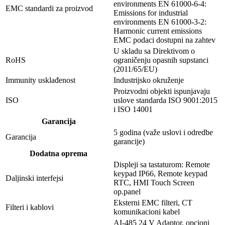
environments EN 61000-6-4:
EMC standardi za proizvod
Emissions for industrial
environments EN 61000-3-2:
Harmonic current emissions
EMC podaci dostupni na zahtev
U skladu sa Direktivom o
RoHS
ograničenju opasnih supstanci
(2011/65/EU)
Immunity usklađenost
Industrijsko okruženje
Proizvodni objekti ispunjavaju
ISO
uslove standarda ISO 9001:2015
i ISO 14001
Garancija
5 godina (važe uslovi i odredbe
Garancija
garancije)
Dodatna oprema
Displeji sa tastaturom: Remote
keypad IP66, Remote keypad
Daljinski interfejsi
RTC, HMI Touch Screen
op.panel
Eksterni EMC filteri, CT
Filteri i kablovi
komunikacioni kabel
AI-485 24 V Adaptor, opcioni