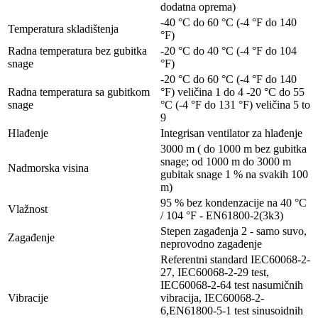
dodatna oprema)
-40 °C do 60 °C (-4 °F do 140
Temperatura skladištenja
°F)
Radna temperatura bez gubitka
-20 °C do 40 °C (-4 °F do 104
snage
°F)
-20 °C do 60 °C (-4 °F do 140
Radna temperatura sa gubitkom
°F) veličina 1 do 4 -20 °C do 55
snage
°C (-4 °F do 131 °F) veličina 5 to
9
Hlađenje
Integrisan ventilator za hlađenje
3000 m ( do 1000 m bez gubitka
snage; od 1000 m do 3000 m
Nadmorska visina
gubitak snage 1 % na svakih 100
m)
95 % bez kondenzacije na 40 °C
Vlažnost
/ 104 °F - EN61800-2(3k3)
Stepen zagađenja 2 - samo suvo,
Zagađenje
neprovodno zagađenje
Referentni standard IEC60068-2-
27, IEC60068-2-29 test,
IEC60068-2-64 test nasumičnih
Vibracije
vibracija, IEC60068-2-
6,EN61800-5-1 test sinusoidnih