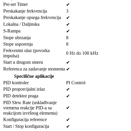
Pre-set Timer
✔
Preskakanje frekvencija
3
Preskakanje opsega frekvencija
✔
Lokalna / Daljinska
✔
S-Rampa
✔
Stope ubrzanja
8
Stope usporenja
8
Frekventni ulaz (povorka
0 Hz do 100 kHz
impulsa)
Start u drugom smeru
✔
Referenca za zadavanje momenta
✔
Specifične aplikacije
PID kontroler
PI Control
PID proporcijalni izlaz
✔
PID detektor praga
✔
PID Slew Rate (usklađivanje
vremena reakcije PID-a sa
✔
reakcijom izvršnog elementa)
Konfiguracija reference
✔
Start / Stop konfiguracija
✔