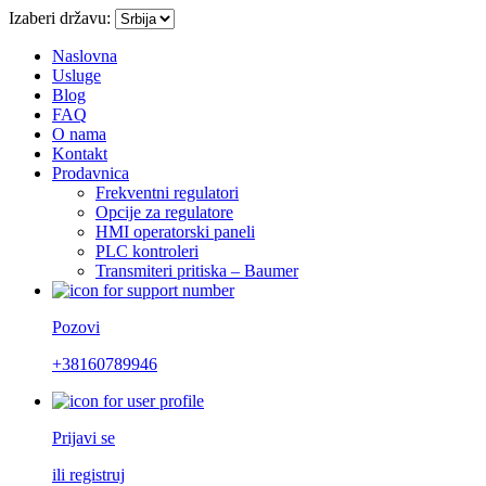
Izaberi državu:
Naslovna
Usluge
Blog
FAQ
O nama
Kontakt
Prodavnica
Frekventni regulatori
Opcije za regulatore
HMI operatorski paneli
PLC kontroleri
Transmiteri pritiska – Baumer
Pozovi
+38160789946
Prijavi se
ili registruj