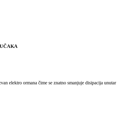
JUČAKA
van elektro ormana čime se znatno smanjuje disipacija unutar