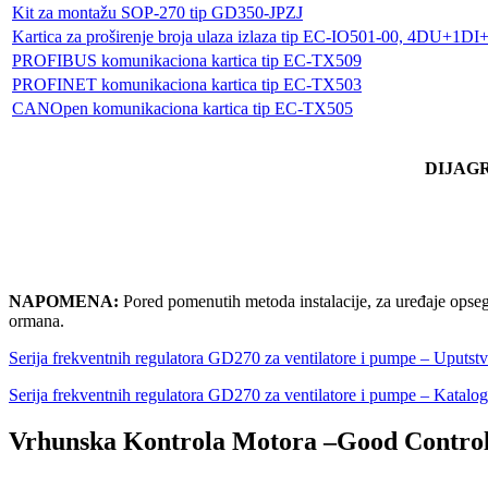
Kit za montažu SOP-270 tip GD350-JPZJ
Kartica za proširenje broja ulaza izlaza tip EC-IO501-00, 4DU+1DI
PROFIBUS komunikaciona kartica tip EC-TX509
PROFINET komunikaciona kartica tip EC-TX503
CANOpen komunikaciona kartica tip EC-TX505
DIJAG
NAPOMENA:
Pored pomenutih metoda instalacije, za uređaje opse
ormana.
Serija frekventnih regulatora GD270 za ventilatore i pumpe – Uputst
Serija frekventnih regulatora GD270 za ventilatore i pumpe – Katalog
Vrhunska Kontrola Motora –
Good Contro