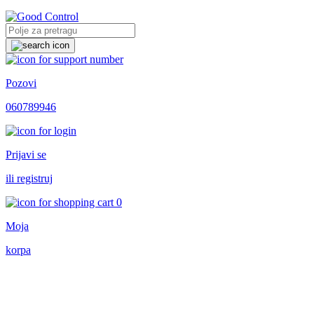
Pozovi
060789946
Prijavi se
ili registruj
0
Moja
korpa