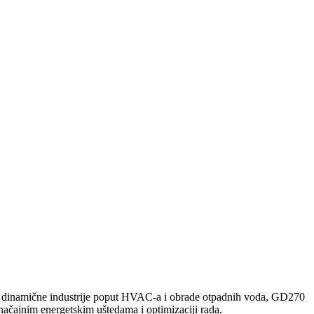
 za dinamične industrije poput HVAC-a i obrade otpadnih voda, GD270
načajnim energetskim uštedama i optimizaciji rada.