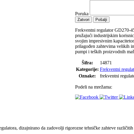
Poruka
Zatvori
Pošalji
Frekventni regulator GD270-45
pružajući industrijskim korisn
svojim impresivnim kapacitet
prilagođen zahtevima velikih ind
pumpi i teških proizvodnih maš
Šifra:
14871
Kategorije:
Frekventni regulat
Oznake:
frekventni regula
Podeli na mrežama:
ulatora, dizajnirano da zadovolji rigorozne tehničke zahteve različitih 