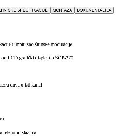
EHNIČKE SPECIFIKACIJE
MONTAŽA
DOKUMENTACIJA
acije i implulsno širinske modulacije
ono LCD grafički displej tip SOP-270
atora duva u isti kanal
ru
 relejnim izlazima