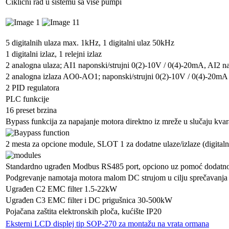
Ciklični rad u sistemu sa više pumpi
5 digitalnih ulaza max. 1kHz, 1 digitalni ulaz 50kHz
1 digitalni izlaz, 1 relejni izlaz
2 analogna ulaza; AI1 naponski/strujni 0(2)-10V / 0(4)-20mA, AI2 
2 analogna izlaza AO0-AO1; naponski/strujni 0(2)-10V / 0(4)-20mA
2 PID regulatora
PLC funkcije
16 preset brzina
Bypass funkcija za napajanje motora direktno iz mreže u slučaju kvar
2 mesta za opcione module, SLOT 1 za dodatne ulaze/izlaze (digita
Standardno ugrađen Modbus RS485 port, opciono uz pomoć dodatno
Podgrevanje namotaja motora malom DC strujom u cilju sprečavanja 
Ugrađen C2 EMC filter 1.5-22kW
Ugrađen C3 EMC filter i DC prigušnica 30-500kW
Pojačana zaštita elektronskih ploča, kućište IP20
Eksterni LCD displej tip SOP-270 za montažu na vrata ormana