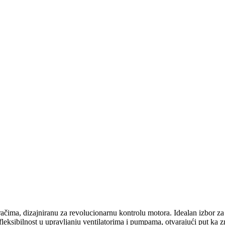
račima, dizajniranu za revolucionarnu kontrolu motora. Idealan izbor
eksibilnost u upravljanju ventilatorima i pumpama, otvarajući put ka z