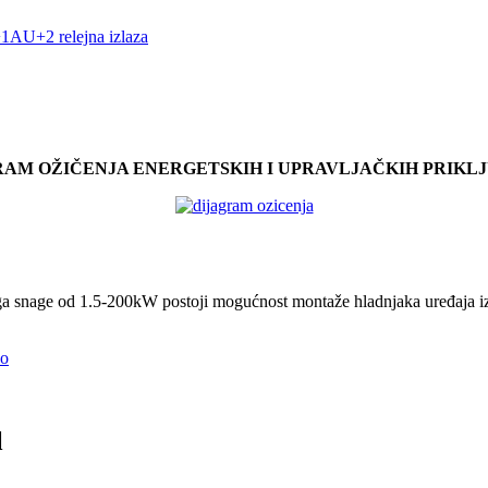
+1AU+2 relejna izlaza
RAM OŽIČENJA ENERGETSKIH I UPRAVLJAČKIH PRIKL
ga snage od 1.5-200kW postoji mogućnost montaže hladnjaka uređaja iz
vo
l