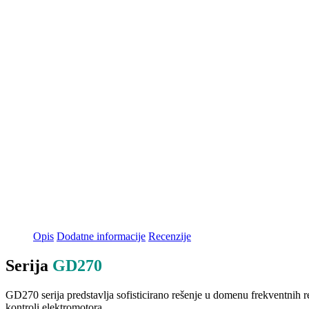
Opis
Dodatne informacije
Recenzije
Serija
GD270
GD270 serija predstavlja sofisticirano rešenje u domenu frekventnih reg
kontroli elektromotora.