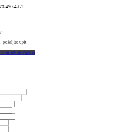
0-450-4-L1
v
 pošaljite upit
Pozovi