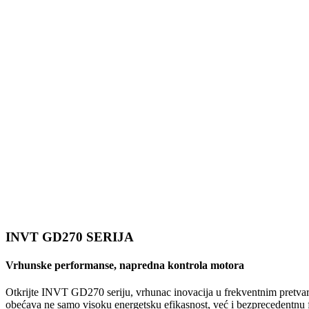
INVT GD270 SERIJA
Vrhunske performanse, napredna kontrola motora
Otkrijte INVT GD270 seriju, vrhunac inovacija u frekventnim pretva
obećava ne samo visoku energetsku efikasnost, već i bezprecedentnu fl