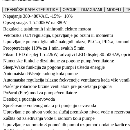
TEHNIČKE KARAKTERISTIKE
OPCIJE
DIJAGRAMI
MODELI
T
Napajanje 380-480VAC, -15%-+10%
Opseg snage: 1.5-500kW na 380V
Regulacija asinhronih i sinhronih elektro motora
Vektorska i U/f regulacija, upravljanje po brzini ili momentu
Upravljanje putem digitalnih/analognih ulaza, PLC-a, PID-a, komunik
Preopterećenje 110% za 1 min. svakih 5 min.
Fiksni LED displej 1.5-22kW, odvojivi LED displej 30-500kW, opci
Namenske funkcije dizajnirane za pogone pumpi/ventilatora:
Sleep/Wake funkcija za pogone pumpi i uštedu energije
Automatsko čišćenje radnog kola pumpe
Automatska regulacija izlazne frekvencije ventilatora kada više ventil
Praćenje rotacione brzine ventilatora pre pokretanja pogona
Požarni (Fire) mod za pumpe/ventilatore
Detekcija pucanja cevovoda
Sprečavanje vodenog udara pri punjenju cevovoda
Upravljanje po nivou vode za slučaj preniskog nivoa vode u rezervoa
Zaštita od zaleđivanja vode u radnom kolu pumpe
Upravljanje radom do 8 pomoćnih pumpi uz pomoć dodatne kartice sa