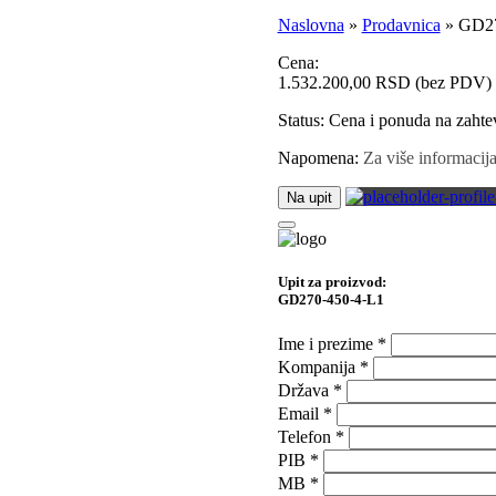
Naslovna
»
Prodavnica
»
GD27
Cena:
1.532.200,00
RSD
(bez PDV)
Status:
Cena i ponuda na zahte
Napomena:
Za više informacija,
Na upit
Upit za proizvod:
GD270-450-4-L1
Ime i prezime
*
Kompanija
*
Država
*
Email
*
Telefon
*
PIB
*
MB
*