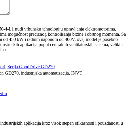
0-4-L1 nudi vrhunsku tehnologiju upravljanja elektromotorima,
icima mogućnost preciznog kontrolisanja brzine i obrtnog momenta. Sa
om od 450 kW i radnim naponom od 400V, ovaj model je posebno
ustrijskih aplikacija poput centralnih ventilatorskih sistema, velikih
ina.
ori
,
Serija GoodDrive GD270
tor, GD270, industrijska automatizacija, INVT
industrijskih aplikacija kroz visok stepen efikasnosti i pouzdanosti u