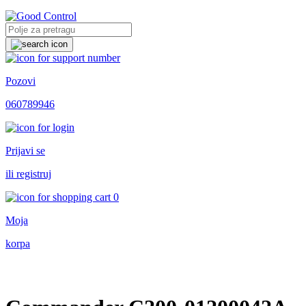
Pozovi
060789946
Prijavi se
ili registruj
0
Moja
korpa