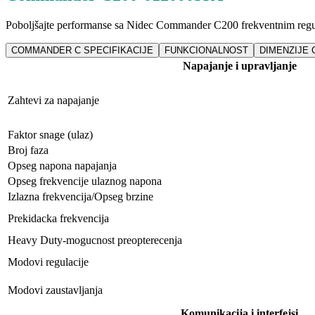
Poboljšajte performanse sa Nidec Commander C200 frekventnim regulat
COMMANDER C SPECIFIKACIJE
FUNKCIONALNOST
DIMENZIJE 
Napajanje i upravljanje
Zahtevi za napajanje
Faktor snage (ulaz)
Broj faza
Opseg napona napajanja
Opseg frekvencije ulaznog napona
Izlazna frekvencija/Opseg brzine
Prekidacka frekvencija
Heavy Duty-mogucnost preopterecenja
Modovi regulacije
Modovi zaustavljanja
Komunikacija i interfejsi