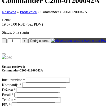
Commander C200-01200042A
Naslovna
»
Prodavnica
»
Commander C200-01200042A
Cena:
19.575,00
RSD
(bez PDV)
Status:
5 na stanju
Poz
-
+
Dodaj u korpu
Upit za proizvod:
Commander C200-01200042A
Ime i prezime
*
Kompanija
*
Država
*
Email
*
Telefon
*
PIB
*