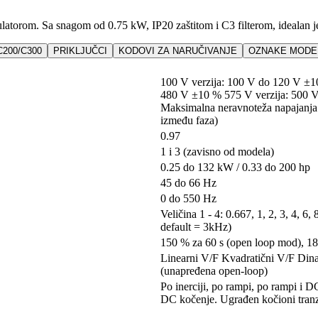
orom. Sa snagom od 0.75 kW, IP20 zaštitom i C3 filterom, idealan je 
C200/C300
PRIKLJUČCI
KODOVI ZA NARUČIVANJE
OZNAKE MODEL
100 V verzija: 100 V do 120 V ±1
480 V ±10 % 575 V verzija: 500 
Maksimalna neravnoteža napajanja
između faza)
0.97
1 i 3 (zavisno od modela)
0.25 do 132 kW / 0.33 do 200 hp
45 do 66 Hz
0 do 550 Hz
Veličina 1 - 4: 0.667, 1, 2, 3, 4, 6
default = 3kHz)
150 % za 60 s (open loop mod), 
Linearni V/F Kvadratični V/F Din
(unapređena open-loop)
Po inerciji, po rampi, po rampi i
DC kočenje. Ugrađen kočioni tranzi