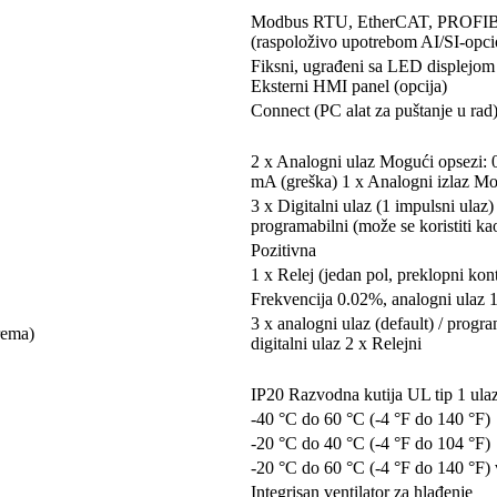
Modbus RTU, EtherCAT, PROFI
(raspoloživo upotrebom AI/SI-opc
Fiksni, ugrađeni sa LED displejom
Eksterni HMI panel (opcija)
Connect (PC alat za puštanje u ra
2 x Analogni ulaz Mogući opsezi: 
mA (greška) 1 x Analogni izlaz Mo
3 x Digitalni ulaz (1 impulsni ulaz) 
programabilni (može se koristiti ka
Pozitivna
1 x Relej (jedan pol, preklopni kon
Frekvencija 0.02%, analogni ulaz 1:
3 x analogni ulaz (default) / program
rema)
digitalni ulaz 2 x Relejni
IP20 Razvodna kutija UL tip 1 ula
-40 °C do 60 °C (-4 °F do 140 °F)
-20 °C do 40 °C (-4 °F do 104 °F)
-20 °C do 60 °C (-4 °F do 140 °F) v
Integrisan ventilator za hlađenje