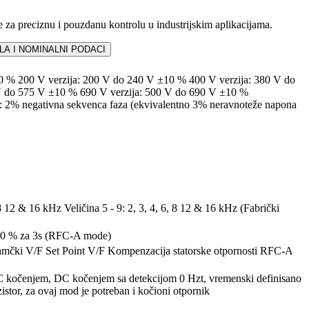
za preciznu i pouzdanu kontrolu u industrijskim aplikacijama.
A I NOMINALNI PODACI
0 % 200 V verzija: 200 V do 240 V ±10 % 400 V verzija: 380 V do
V do 575 V ±10 % 690 V verzija: 500 V do 690 V ±10 %
: 2% negativna sekvenca faza (ekvivalentno 3% neravnoteže napona
, 8 12 & 16 kHz Veličina 5 - 9: 2, 3, 4, 6, 8 12 & 16 kHz (Fabrički
180 % za 3s (RFC-A mode)
amčki V/F Set Point V/F Kompenzacija statorske otpornosti RFC-A
 DC kočenjem, DC kočenjem sa detekcijom 0 Hzt, vremenski definisano
stor, za ovaj mod je potreban i kočioni otpornik