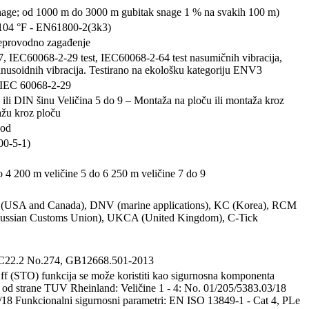
nage; od 1000 m do 3000 m gubitak snage 1 % na svakih 100 m)
 104 °F - EN61800-2(3k3)
neprovodno zagađenje
, IEC60068-2-29 test, IEC60068-2-64 test nasumičnih vibracija,
usoidnih vibracija. Testirano na ekološku kategoriju ENV3
 IEC 60068-2-29
 ili DIN šinu Veličina 5 do 9 – Montaža na ploču ili montaža kroz
žu kroz ploču
pod
00-5-1)
o 4 200 m veličine 5 do 6 250 m veličine 7 do 9
 (USA and Canada), DNV (marine applications), KC (Korea), RCM
Russian Customs Union), UKCA (United Kingdom), C-Tick
C22.2 No.274, GB12668.501-2013
f (STO) funkcija se može koristiti kao sigurnosna komponenta
ipa od strane TUV Rheinland: Veličine 1 - 4: No. 01/205/5383.03/18
2/18 Funkcionalni sigurnosni parametri: EN ISO 13849-1 - Cat 4, PLe