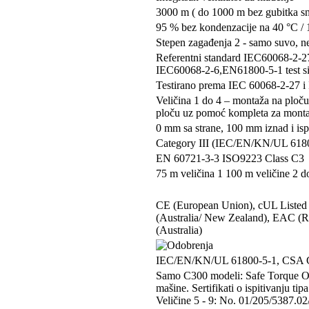
3000 m ( do 1000 m bez gubitka s
95 % bez kondenzacije na 40 °C /
Stepen zagađenja 2 - samo suvo, 
Referentni standard IEC60068-2-27
IEC60068-2-6,EN61800-5-1 test sin
Testirano prema IEC 60068-2-27 i
Veličina 1 do 4 – montaža na ploču
ploču uz pomoć kompleta za monta
0 mm sa strane, 100 mm iznad i is
Category III (IEC/EN/KN/UL 618
EN 60721-3-3 ISO9223 Class C3
75 m veličina 1 100 m veličine 2 d
CE (European Union), cUL Listed
(Australia/ New Zealand), EAC (
(Australia)
IEC/EN/KN/UL 61800-5-1, CSA 
Samo C300 modeli: Safe Torque Of
mašine. Sertifikati o ispitivanju t
Veličine 5 - 9: No. 01/205/5387.0