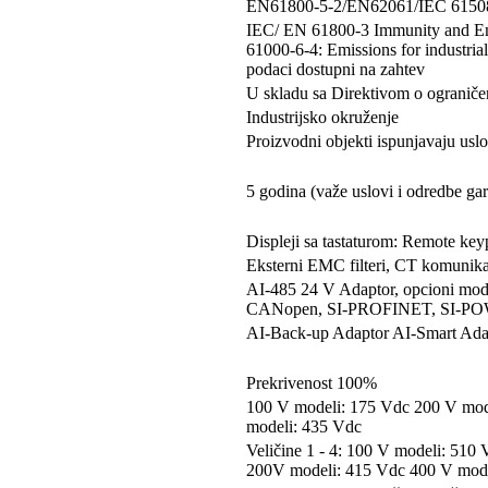
EN61800-5-2/EN62061/IEC 61508 -
IEC/ EN 61800-3 Immunity and Emi
61000-6-4: Emissions for industr
podaci dostupni na zahtev
U skladu sa Direktivom o ograniče
Industrijsko okruženje
Proizvodni objekti ispunjavaju us
5 godina (važe uslovi i odredbe gar
Displeji sa tastaturom: Remote k
Eksterni EMC filteri, CT komunika
AI-485 24 V Adaptor, opcioni mod
CANopen, SI-PROFINET, SI-PO
AI-Back-up Adaptor AI-Smart Ada
Prekrivenost 100%
100 V modeli: 175 Vdc 200 V mod
modeli: 435 Vdc
Veličine 1 - 4: 100 V modeli: 510
200V modeli: 415 Vdc 400 V mode