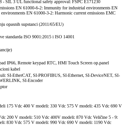
 SIL 3 UL functional safety approval: FSPC E171230
ssions EN 61000-6-2: Immunity for industrial environments EN
ial environments EN 61000-3-2: Harmonic current emissions EMC
nju opasnih supstanci (2011/65/EU)
love standarda ISO 9001:2015 i ISO 14001
ancije)
eypad IP66, Remote keypad RTC, HMI Touch Screen op.panel
cioni kabel
uli: SI-EtherCAT, SI-PROFIBUS, SI-Ethernet, SI-DeviceNET, SI-
WERLINK, SI-Encoder
ptor
eli 175 Vdc 400 V modeli: 330 Vdc 575 V modeli: 435 Vdc 690 V
 Vdc 200 V modeli: 510 Vdc 400V modeli: 870 Vdc Veličine 5 - 9:
li: 830 Vdc 575 V modeli: 990 Vdc 690 V modeli: 1190 Vdc