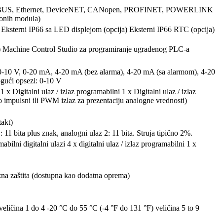
BUS, Ethernet, DeviceNET, CANopen, PROFINET, POWERLINK
ionih modula)
 Eksterni IP66 sa LED displejom (opcija) Eksterni IP66 RTC (opcija)
d) Machine Control Studio za programiranje ugrađenog PLC-a
0-10 V, 0-20 mA, 4-20 mA (bez alarma), 4-20 mA (sa alarmom), 4-20
gući opsezi: 0-10 V
1 x Digitalni ulaz / izlaz programabilni 1 x Digitalni ulaz / izlaz
o impulsni ili PWM izlaz za prezentaciju analogne vrednosti)
takt)
 11 bita plus znak, analogni ulaz 2: 11 bita. Struja tipično 2%.
abilni digitalni ulazi 4 x digitalni ulaz / izlaz programabilni 1 x
zna zaštita (dostupna kao dodatna oprema)
eličina 1 do 4 -20 °C do 55 °C (-4 °F do 131 °F) veličina 5 to 9