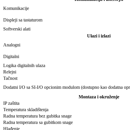
Komunikacije
Displeji sa tastaturom
Softverski alati
Ulazi i izlazi
Analogni
Digitalni
Logika digitalnih ulaza
Relejni
Tačnost
Dodatni I/O sa SI-I/O opcionim modulom (dostupno kao dodatna op
Montaza i okruženje
IP zaštita
Temperatura skladištenja
Radna temperatura bez gubitka snage
Radna temperatura sa gubitkom snage
Hlađenje