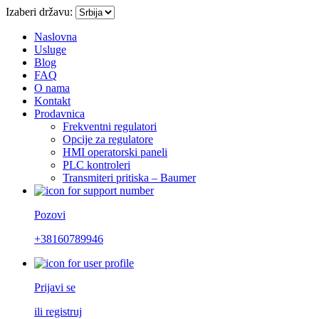
Izaberi državu:
Naslovna
Usluge
Blog
FAQ
O nama
Kontakt
Prodavnica
Frekventni regulatori
Opcije za regulatore
HMI operatorski paneli
PLC kontroleri
Transmiteri pritiska – Baumer
Pozovi
+38160789946
Prijavi se
ili registruj