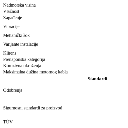
Nadmorska visina
Vlažnost
Zagađenje
Vibracije
Mehanički šok
Varijante instalacije
Klirens
Prenaponska kategorija
Korozivna okruženja
Maksimalna dužina motornog kabla
Standardi
Odobrenja
Sigurnosni standardi za proizvod
TÜV