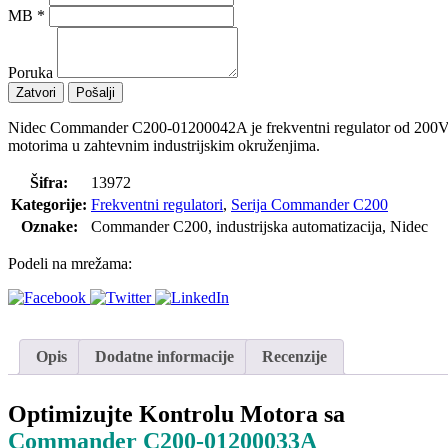
MB
*
Poruka
Zatvori
Pošalji
Nidec Commander C200-01200042A je frekventni regulator od 200V, sn
motorima u zahtevnim industrijskim okruženjima.
Šifra:
13972
Kategorije:
Frekventni regulatori
,
Serija Commander C200
Oznake:
Commander C200, industrijska automatizacija, Nidec
Podeli na mrežama:
Opis
Dodatne informacije
Recenzije
Optimizujte Kontrolu Motora sa
Commander C200-01200033A